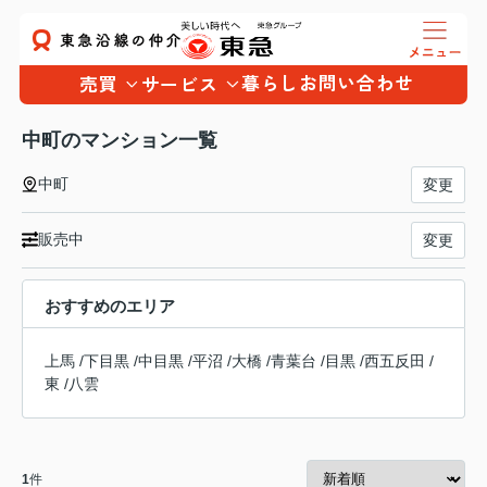
暮らし
お問い合わせ
売買
サービス
中町のマンション一覧
中町
変更
販売中
変更
おすすめのエリア
上馬
/
下目黒
/
中目黒
/
平沼
/
大橋
/
青葉台
/
目黒
/
西五反田
/
東
/
八雲
1
件