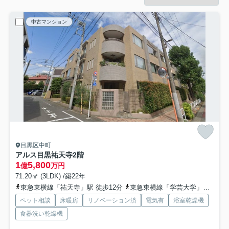
中古マンション
目黒区中町
アルス目黒祐天寺
2階
1
5,800
億
万円
71.20㎡ (3LDK) /築22年
東急東横線「祐天寺」駅 徒歩12分
東急東横線「学芸大学」駅 徒歩10分
ペット相談
床暖房
リノベーション済
電気有
浴室乾燥機
食器洗い乾燥機