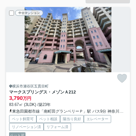
中古マンション
横浜市瀬谷区五貫目町
マークスプリングス・メゾンＡ
212
3,790
万円
83.67㎡ (3LDK) /築23年
東急田園都市線「南町田グランベリーＰ」駅 バス9分 神奈川中央交通「マークスプリングス」 停歩2分
ペット飼育可
ペット相談
陽当り良好
エレベーター
リノベーション済
リフォーム済
ペット可