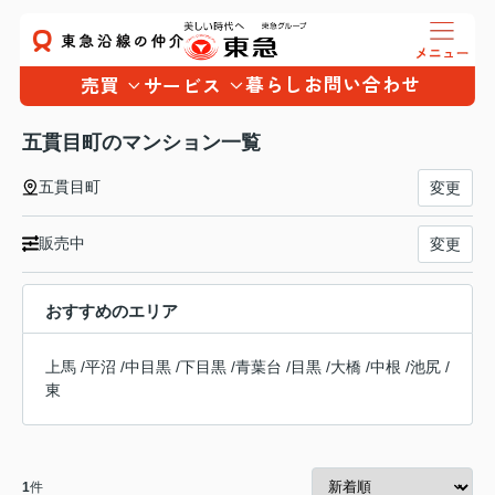
暮らし
お問い合わせ
売買
サービス
五貫目町のマンション一覧
五貫目町
変更
販売中
変更
おすすめのエリア
上馬
/
平沼
/
中目黒
/
下目黒
/
青葉台
/
目黒
/
大橋
/
中根
/
池尻
/
東
1
件