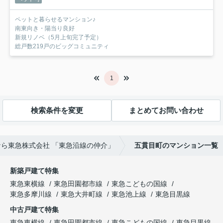
ペットと暮らせるマンション♪
南東向き・陽当り良好
新規リノベ（5月上旬完了予定）
総戸数219戸のビッグコミュニティ
1
検索条件を変更
まとめてお問い合わせ
ら東急株式会社 「東急沿線の仲介」
五貫目町のマンション一覧
新築戸建て特集
東急東横線
東急田園都市線
東急こどもの国線
東急多摩川線
東急大井町線
東急池上線
東急目黒線
中古戸建て特集
東急東横線
東急田園都市線
東急こどもの国線
東急目黒線