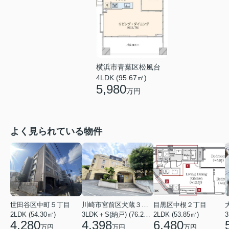
横浜市青葉区松風台
4LDK (95.67㎡)
5,980
万円
よく見られている物件
世田谷区中町５丁目
川崎市宮前区犬蔵３丁目
目黒区中根２丁目
2LDK (54.30㎡)
3LDK＋S(納戸) (76.20㎡)
2LDK (53.85㎡)
3
4,280
4,398
6,480
万円
万円
万円