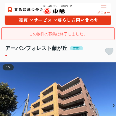
暮らし
お問い合わせ
売買
サービス
この物件の募集は終了しました。
アーバンフォレスト藤が丘
空室0
-
1
/
9