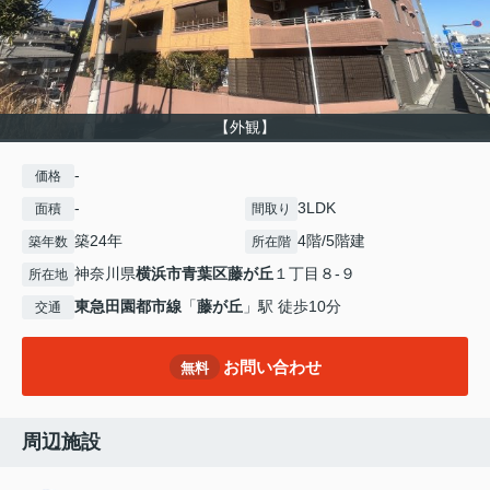
【外観】
-
価格
-
3LDK
面積
間取り
築24年
4階/5階建
築年数
所在階
神奈川県
横浜市青葉区
藤が丘
１丁目８-９
所在地
東急田園都市線
「
藤が丘
」駅 徒歩10分
交通
お問い合わせ
無料
周辺施設