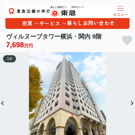
暮らし
お問い合わせ
売買
サービス
ヴィルヌーブタワー横浜・関内 9階
7,698
万円
1
/
8