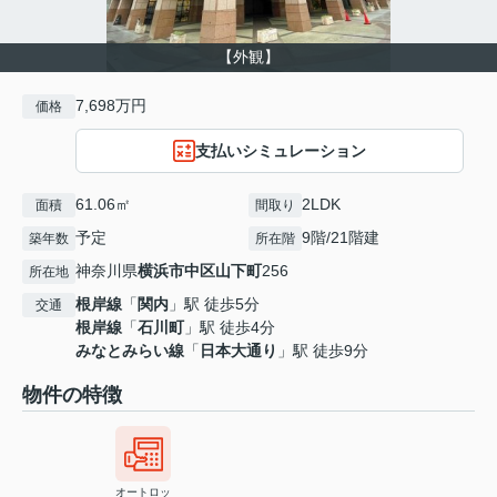
【外観】
7,698万円
価格
支払いシミュレーション
61.06㎡
2LDK
面積
間取り
予定
9階/21階建
築年数
所在階
神奈川県
横浜市中区
山下町
256
所在地
根岸線
「
関内
」駅 徒歩5分
交通
根岸線
「
石川町
」駅 徒歩4分
みなとみらい線
「
日本大通り
」駅 徒歩9分
物件の特徴
オートロッ