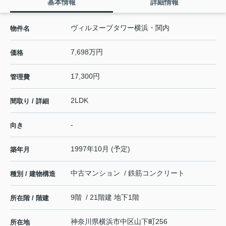
基本情報
詳細情報
ヴィルヌーブタワー横浜・関内
物件名
7,698万円
価格
17,300円
管理費
2LDK
間取り / 詳細
-
向き
1997年10月 (予定)
築年月
中古マンション / 鉄筋コンクリート
種別 / 建物構造
9階 / 21階建 地下1階
所在階 / 階建
神奈川県
横浜市中区
山下町
256
所在地