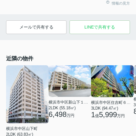
情報の見方
メールで共有する
LINEで共有する
近隣の物件
横浜市中区新山下１丁目
横浜市中区住吉町６丁目
3
2LDK (55.18㎡)
3LDK (94.47㎡)
6,498
1
5,999
万円
億
万円
横浜市中区山下町
2LDK (63.83㎡)