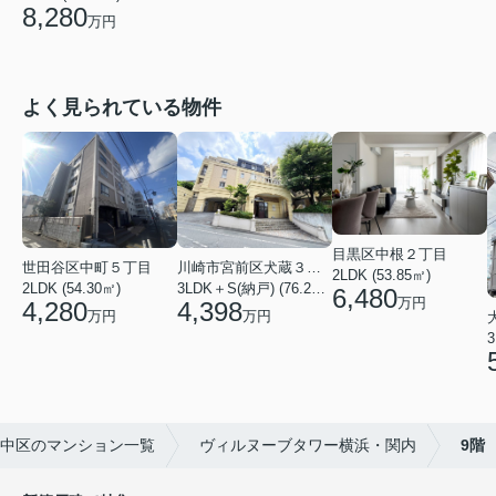
8,280
万円
よく見られている物件
目黒区中根２丁目
川崎市宮前区犬蔵３丁目
世田谷区中町５丁目
2LDK (53.85㎡)
3LDK＋S(納戸) (76.20㎡)
2LDK (54.30㎡)
6,480
万円
4,398
4,280
万円
万円
3
中区のマンション一覧
ヴィルヌーブタワー横浜・関内
9階