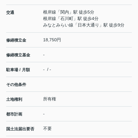
根岸線
「
関内
」駅 徒歩5分
交通
根岸線
「
石川町
」駅 徒歩4分
みなとみらい線
「
日本大通り
」駅 徒歩9分
18,750円
修繕積立金
-
修繕積立基金
- / -
駐車場 / 月額
その他条件
所有権
土地権利
-
都市計画
不要
国土法届出要否