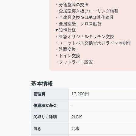
・分電盤等の交換
・全居室突き板フローリング張替
・全建具交換※LDKは造作建具
・全居室壁、クロス貼替
▼設備仕様
・東急オリジナルキッチン交換
・ユニットバス交換※天井ライン照明付
・洗面交換
・トイレ交換
・フットライト設置
基本情報
17,200円
管理費
-
修繕積立基金
間取り / 詳細
2LDK
北東
向き