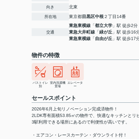
北東
向き
東京都
目黒区
中根
２丁目14番
所在地
東急東横線
「
都立大学
」駅 徒歩2分
東急大井町線
「
緑が丘
」駅 徒歩16
交通
東急東横線
「
自由が丘
」駅 徒歩17
物件の特徴
バストイレ
室内洗濯機
エレベータ
別
置場
ー
セールスポイント
2026年6月上旬リノベーション完成済物件！
2LDK専有面積53.85㎡の物件で、快適なキッチンと
3駅利用できる場所にあるので利便性が高いです。
・エアコン・レースカーテン・ダウンライト付！