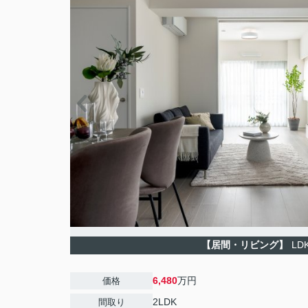
【居間・リビング】
LD
6,480
万円
価格
2LDK
間取り