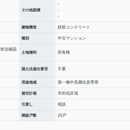
-
-
その他面積
-
鉄筋コンクリート
建物構造
中古マンション
種別
空き状況確認
所有権
土地権利
不要
国土法届出要否
第一種中高層住居専用
用途地域
市街化区域
都市計画
相談
引渡し
25戸
棟総戸数