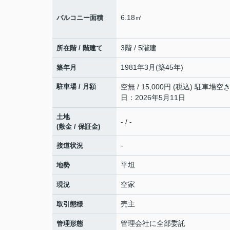
6.18㎡
バルコニー面積
3階 / 5階建
所在階 / 階建て
1981年3月(築45年)
築年月
駐車場 / 月額
空無 / 15,000円 (税込) 駐車場
日：2026年5月11日
土地
- / -
(敷金 / 保証金)
-
接道状況
平坦
地勢
空家
現況
売主
取引態様
管理会社に全部委託
管理形態