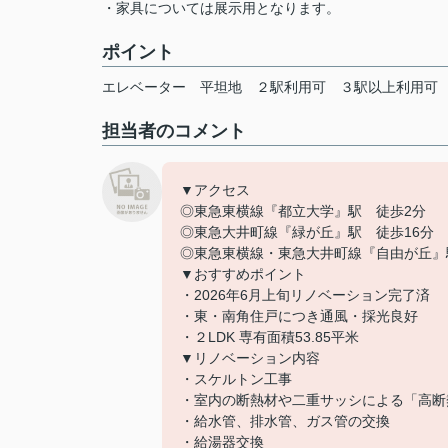
・家具については展示用となります。
ポイント
エレベーター
平坦地
２駅利用可
３駅以上利用可
担当者のコメント
▼アクセス
◎東急東横線『都立大学』駅 徒歩2分
◎東急大井町線『緑が丘』駅 徒歩16分
◎東急東横線・東急大井町線『自由が丘』
▼おすすめポイント
・2026年6月上旬リノベーション完了済
・東・南角住戸につき通風・採光良好
・２LDK 専有面積53.85平米
▼リノベーション内容
・スケルトン工事
・室内の断熱材や二重サッシによる「高断
・給水管、排水管、ガス管の交換
・給湯器交換