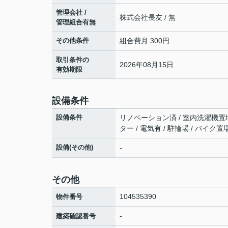
管理会社 /
株式会社長友 / 無
管理組合有無
その他条件
組合費月:300円
取引条件の
2026年08月15日
有効期限
設備条件
設備条件
リノベーション済 / 室内洗濯機置場 
ター / 電気有 / 駐輪場 / バイク
設備(その他)
-
その他
104535390
物件番号
-
建築確認番号