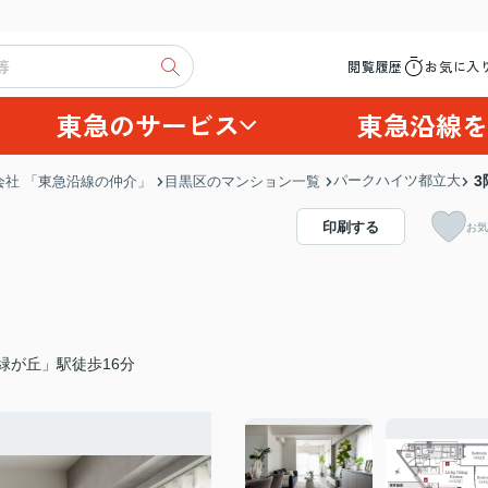
閲覧履歴
お気に入
東急のサービス
東急沿線を
パークハイツ都立大
3
社 「東急沿線の仲介」
目黒区のマンション一覧
印刷する
お気
緑が丘」駅徒歩16分