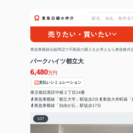
売りたい・買いたい
東急東横線沿線周辺で不動産の購入をお考えなら東急株式会
パークハイツ都立大
6,480
万円
支払いシミュレーション
東京都
目黒区
中根
２丁目14番
東急東横線「都立大学」駅徒歩2分
東急大井町線「
東急東横線「自由が丘」駅徒歩17分
1
/
37