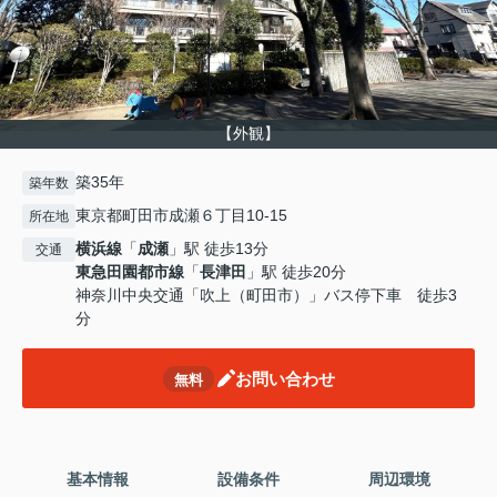
【外観】
築35年
築年数
東京都町田市成瀬６丁目10-15
所在地
横浜線
「
成瀬
」駅 徒歩13分
交通
東急田園都市線
「
長津田
」駅 徒歩20分
神奈川中央交通「吹上（町田市）」バス停下車 徒歩3
分
お問い合わせ
無料
基本情報
設備条件
周辺環境