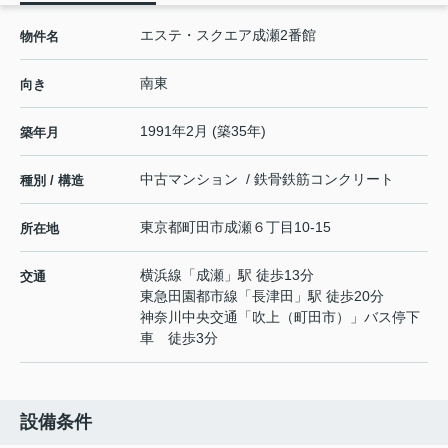
エステ・スクエア成瀬2番館
物件名
南東
向き
1991年2月 (築35年)
築年月
中古マンション / 鉄骨鉄筋コンクリート
種別 / 構造
東京都
町田市
成瀬
６丁目10-15
所在地
横浜線
「
成瀬
」駅 徒歩13分
交通
東急田園都市線
「
長津田
」駅 徒歩20分
神奈川中央交通「吹上（町田市）」バス停下
車 徒歩3分
設備条件