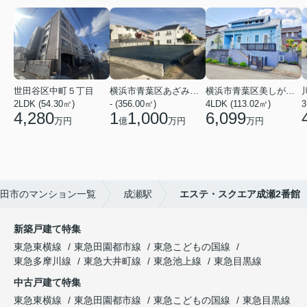
世田谷区中町５丁目
横浜市青葉区あざみ野南４丁目
横浜市青葉区美しが丘西２丁目
2LDK (54.30㎡)
- (356.00㎡)
4LDK (113.02㎡)
4,280
1
1,000
6,099
万円
億
万円
万円
田市のマンション一覧
成瀬駅
エステ・スクエア成瀬2番館
新築戸建て特集
東急東横線
東急田園都市線
東急こどもの国線
東急多摩川線
東急大井町線
東急池上線
東急目黒線
中古戸建て特集
東急東横線
東急田園都市線
東急こどもの国線
東急目黒線