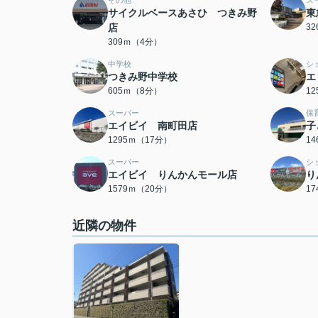
その他
ス
サイクルベースあさひ つきみ野
東
店
3
309ｍ（4分）
中学校
シ
つきみ野中学校
エ
605ｍ（8分）
1
スーパー
保
エイビイ 南町田店
子
1295ｍ（17分）
1
スーパー
シ
エイビイ りんかんモール店
り
1579ｍ（20分）
1
近隣の物件