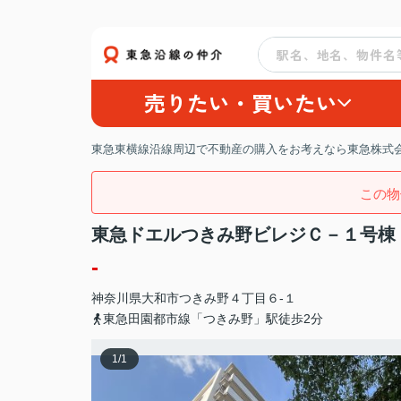
売りたい・買いたい
東急東横線沿線周辺で不動産の購入をお考えなら東急株式会
この物
東急ドエルつきみ野ビレジＣ－１号棟
-
神奈川県
大和市
つきみ野
４丁目６-１
東急田園都市線「つきみ野」駅徒歩2分
1
/
1