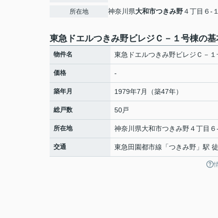
神奈川県
大和市
つきみ野
４丁目６-
所在地
東急ドエルつきみ野ビレジＣ－１号棟の基
物件名
東急ドエルつきみ野ビレジＣ－１
価格
-
築年月
1979年7月（築47年）
総戸数
50戸
所在地
神奈川県
大和市
つきみ野
４丁目６
交通
東急田園都市線
「
つきみ野
」駅 