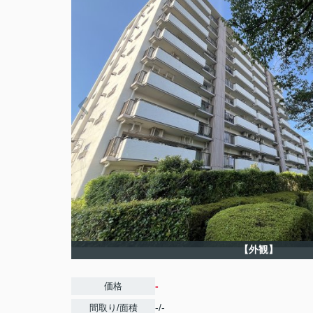
【外観】
-
価格
-/-
間取り/面積