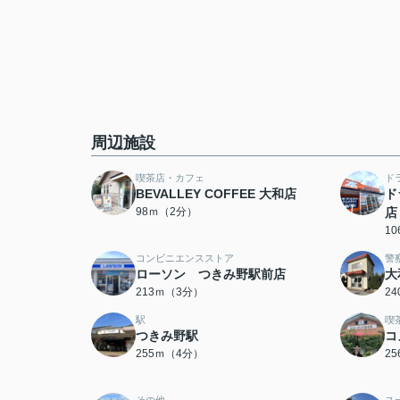
周辺施設
喫茶店・カフェ
ド
BEVALLEY COFFEE 大和店
ド
98ｍ（2分）
店
1
コンビニエンスストア
警
ローソン つきみ野駅前店
大
213ｍ（3分）
2
駅
喫
つきみ野駅
コ
255ｍ（4分）
2