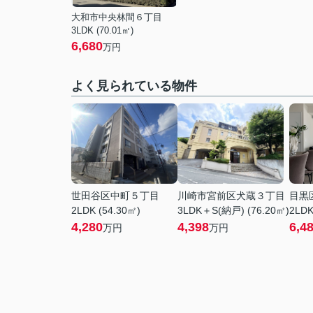
大和市中央林間６丁目
3LDK (70.01㎡)
6,680
万円
よく見られている物件
世田谷区中町５丁目
川崎市宮前区犬蔵３丁目
目黒
2LDK (54.30㎡)
3LDK＋S(納戸) (76.20㎡)
2LDK
4,280
4,398
6,4
万円
万円