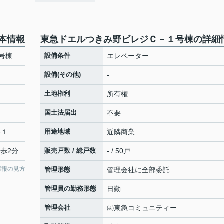
１
本情報
東急ドエルつきみ野ビレジＣ－１号棟の詳細
号棟
設備条件
エレベーター
設備(その他)
-
土地権利
所有権
国土法届出
不要
-１
用途地域
近隣商業
徒歩2分
販売戸数 / 総戸数
- / 50戸
情報の見方
管理形態
管理会社に全部委託
管理員の勤務形態
日勤
管理会社
㈱東急コミュニティー