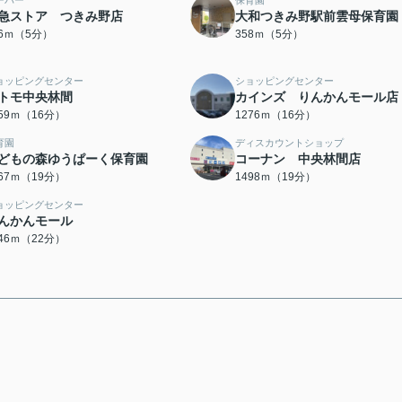
ーパー
保育園
急ストア つきみ野店
大和つきみ野駅前雲母保育園
26ｍ（5分）
358ｍ（5分）
ョッピングセンター
ショッピングセンター
トモ中央林間
カインズ りんかんモール店
259ｍ（16分）
1276ｍ（16分）
育園
ディスカウントショップ
どもの森ゆうぱーく保育園
コーナン 中央林間店
467ｍ（19分）
1498ｍ（19分）
ョッピングセンター
んかんモール
746ｍ（22分）