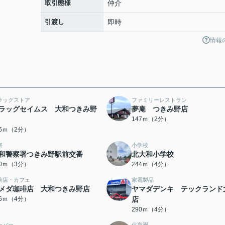
取引態様
仲介
引渡し
即時
情報
ラッグストア
ファミリーレストラン
ラッグセイムス 大和つきみ野
夢庵 つきみ野店
147ｍ（2分）
06ｍ（2分）
察
小学校
和警察署つきみ野駅前交番
北大和小学校
40ｍ（3分）
244ｍ（4分）
茶店・カフェ
家電製品
メダ珈琲店 大和つきみ野店
ヤマダデンキ テックランド
56ｍ（4分）
店
290ｍ（4分）