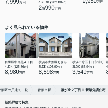
9,980
7,999
万円
4SLDK (202.08㎡)
万円
2
990
億
万円
よく見られている物件
目黒区中目黒４丁目
横浜市青葉区あざみ野南４丁目
横浜市緑区十日市場町
4LDK (125.86㎡)
3LDK (103.90㎡)
3LDK (86.94㎡)
4
8,980
8,698
3,549
万円
万円
万円
青葉区の戸建て一覧
青葉台駅
藤が丘２丁目Ⅱ 新築分譲住宅
新築戸建て特集