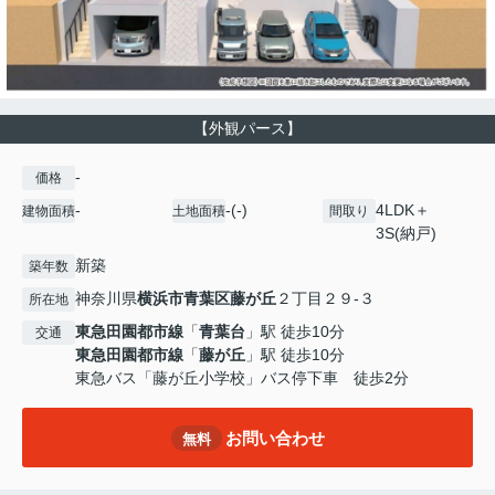
【外観パース】
-
価格
-
-(-)
4LDK＋
建物面積
土地面積
間取り
3S(納戸)
新築
築年数
神奈川県
横浜市青葉区
藤が丘
２丁目２９-３
所在地
東急田園都市線
「
青葉台
」駅 徒歩10分
交通
東急田園都市線
「
藤が丘
」駅 徒歩10分
東急バス「藤が丘小学校」バス停下車 徒歩2分
お問い合わせ
無料