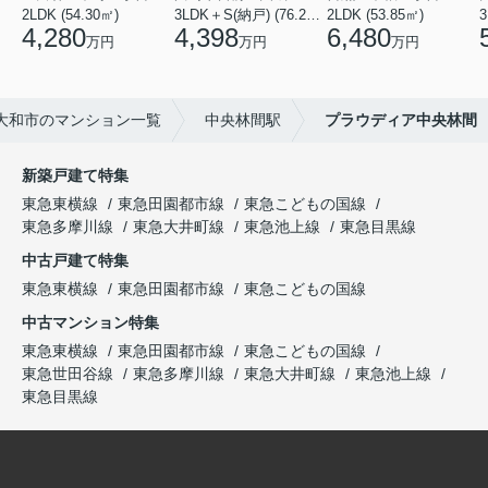
2LDK (54.30㎡)
3LDK＋S(納戸) (76.20㎡)
2LDK (53.85㎡)
3
4,280
4,398
6,480
万円
万円
万円
大和市のマンション一覧
中央林間駅
プラウディア中央林間
新築戸建て特集
東急東横線
東急田園都市線
東急こどもの国線
東急多摩川線
東急大井町線
東急池上線
東急目黒線
中古戸建て特集
東急東横線
東急田園都市線
東急こどもの国線
中古マンション特集
東急東横線
東急田園都市線
東急こどもの国線
東急世田谷線
東急多摩川線
東急大井町線
東急池上線
東急目黒線