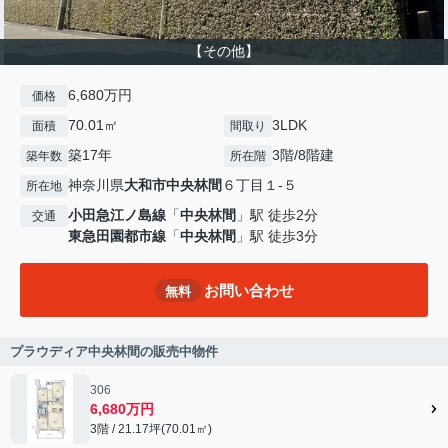
【その他】
6,680万円
価格
70.01㎡
3LDK
面積
間取り
築17年
3階/8階建
築年数
所在階
神奈川県
大和市
中央林間
６丁目１-５
所在地
小田急江ノ島線
「
中央林間
」駅 徒歩2分
交通
東急田園都市線
「
中央林間
」駅 徒歩3分
お問い合わせ
無料
プラウディア中央林間の販売中物件
306
6,680万円
3階 / 21.17坪(70.01㎡)