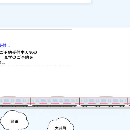
み野にお客さま専用の契約拠点として「東急沿線
仲介 あざみ野サロン」（以下、あざみ野サロ
）を開設しました。あざみ野サロンは、不動産売
という人生の大きなライフイベントを上質な空間
リラックスしながら過ごしてほしいという思いを
めて開設した「契約専用サロン」です。あざみ野
ロンでは、横浜市青葉区で人気のスペシャリティ
...
ヒー店「ＰｏｃｏＰｏｃｏ Ｃｏｆｆｅｅ Ｒｏ
ｔｅｒｓ（ポコポコ コーヒー ロースター
学ご予約受付中人気の
大」見学のご予約を
）」と「東急沿線の仲介」がコラボレーションし
..
ブレンドコーヒーをお飲みにながら、上質な時間
..