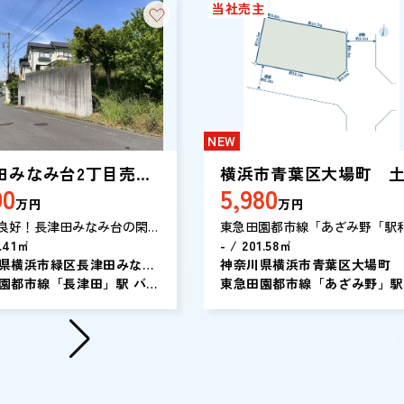
当社売主
NEW
田みなみ台2丁目売地
横浜市青葉区大場町 
90
5,980
築条件無し】
地
万円
万円
良好！長津田みなみ台の閑静
東急田園都市線「あざみ野「駅
地の建築条件無し売地です。
3.41㎡
圏。公園やスーパー等、住環境
- / 201.58㎡
玄海田公園の緑が四季を美し
県横浜市緑区長津田みなみ
好です！
神奈川県横浜市青葉区大場町
ます。
目
園都市線「長津田」駅 バス
好きなデザイン、間取りで住ま
東急田園都市線「あざみ野」駅
 神奈川中央交通「玄海
建てられる建築条件なし土地で
ス10分 東急バス「大場坂上」 
歩11分
不動産の王様と言われる東南角
歩5分
好条件！ぜひ一度ご覧ください