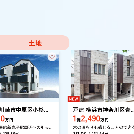
土地
NEW
 川崎市中原区小杉陣
戸建 横浜市神奈川区青
80
1
2,490
１丁目
町
万円
億
万円
黒線新丸子駅周辺への引っ越
木の温もりも感じることのでき
考えなら「戸建 川崎市中原
/ 125.86㎡
2025年11月築の物件となります。
2SLDK / 131.44㎡