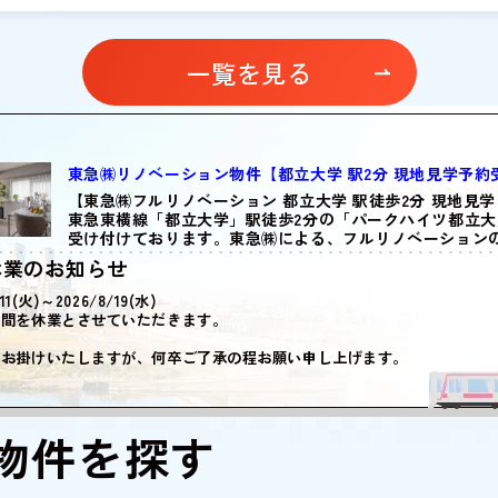
のご
急スクエア North1 - ２階に５月８日（金）オープ
ざ
ルリ
ン致しました。横浜市青葉区は、当社が主導して開
の
屋を
発した多摩田園都市のモデルとなる街のひとつで、
ン
一覧を見る
せく
閑静な住宅街に美しい並木道、緑豊かな公園が広が
買
制）
り、子育てのしやすさと暮らしやすさの感じられる
で
頂きま
街です。一方、近年はライフステージに応じた住み
込
リ
替えの検討も増加してきており、相続や、住みかえ
サ
東急㈱リノベーション物件【都立大学 駅2分 現地見学予約受付
積
など、みなさまの不動産売買仲介ニーズに応えてま
コー
にな
いります。お気軽にお越しくださいませ。※毎週
ａｓ
【東急㈱フルリノベーション 都立大学 駅徒歩2分 現地見
東急東横線「都立大学」駅徒歩2分の「パークハイツ都立
地に
火曜・水曜定休（年末年始等を除く）10:00-
ズ
受け付けております。東急㈱による、フルリノベーションの.
18:00※お問合せ：0120-372-...
た
休業のお知らせ
をお.
/11(火)～2026/8/19(水)
期間を休業とさせていただきます。
をお掛けいたしますが、何卒ご了承の程お願い申し上げます。
物件を探す