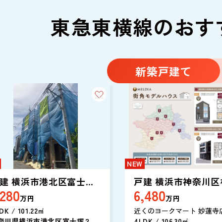
報も多数ご案内しておりま
東急東横線のおす
新築戸建て
NEW
建 横浜市港北区富士塚
戸建 横浜市神奈川区
,280
6,480
丁目
町３丁目
万円
万円
DK / 101.22㎡
近くのヨークマート 妙蓮寺
奈川県横浜市港北区富士塚２丁
徒歩5分で行けます。システ
4LDK / 106.30㎡