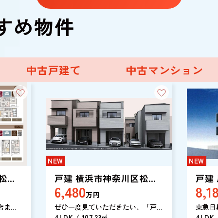
す。
すめ物件
中古戸建て
中古マンション
NEW
NEW
松見
戸建 横浜市神奈川区松見
戸建
6,480
8,1
町３丁目
屋町
万円
店まで
ぜひ一度見ていただきたい、「戸建
東急目
ムキッ
横浜市神奈川区松見町３丁目」で
4LDK / 107.23㎡
しをお
4LDK 