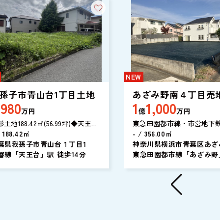
NEW
孫子市青山台1丁目土地
あざみ野南４丁目売
,980
1
1,000
【建築条件なし】
万円
億
万円
土地188.42㎡(56.99坪)◆天王台
東急田園都市線・市営地下
徒歩14分
/ 188.42㎡
ライン「あざみ野」駅から徒
- / 356.00㎡
葉県我孫子市青山台１丁目1
分。「江田」駅からは徒歩1
神奈川県横浜市青葉区あざ
磐線「天王台」駅 徒歩14分
静な住宅街です。建築条件
４丁目
東急田園都市線「あざみ野
め、お好きなプランで建物
歩18分
れます。敷地が広く、複数
ガレージも可能。横浜市青
アでの不動産探しは、東急
にぜひお任せください。不
だけではなく生活する上で