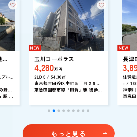
NEW
NEW
地
玉川コーポラス
長津
4,280
3,8
【建
万円
鉄ブルー
2LDK / 54.30㎡
住環境
歩18
東京都世田谷区中町５丁目２９－
な住宅
- / 16
2分の閑
み野南
１１
東急田園都市線「用賀」駅 徒歩13
近くの
神奈川
が無いた
」駅 徒
分
く彩り
台２丁
東急田
が建てら
11分
台の車用
田」 停
葉区エリ
株式会社
動産情報
もっと見る
必要な情