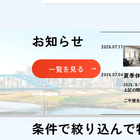
学」駅徒歩2分の「パークハイツ都立大」見学
予約を受け付けております。東急㈱による、フ
ノベーションのピカピカ物件です！実際のお部
みて検討できるチャンスです。お気軽にお問合
ださい。■見学可能時間：11時～17時（ご予約
お知らせ
8/11（火）～8/19（水）は夏季休業とさせて
す。※定休日：毎週火曜、水曜※夏季休業ア
2026.07.17
（お問合せ下さい）■セールスポイント専有面
53.85㎡の物件で、快適なキッチンとリビング
っています。きれいな中古マンションで住み心
一覧を見る
も充実しています。3駅利用できる場所...
2026.07.06
夏季
2026/8
上記の
ご不便
条件で絞り込んで