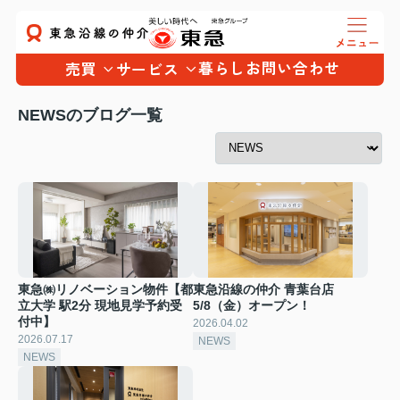
暮らし
お問い合わせ
売買
サービス
NEWSのブログ一覧
東急㈱リノベーション物件【都
東急沿線の仲介 青葉台店
立大学 駅2分 現地見学予約受
5/8（金）オープン！
付中】
2026.04.02
2026.07.17
NEWS
NEWS