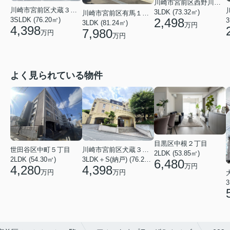
川崎市宮前区西野川１丁目
川崎市宮前区犬蔵３丁目
3LDK (73.32㎡)
川崎市宮前区有馬１丁目
2,498
3SLDK (76.20㎡)
3
3LDK (81.24㎡)
万円
4,398
7,980
万円
万円
よく見られている物件
目黒区中根２丁目
川崎市宮前区犬蔵３丁目
世田谷区中町５丁目
2LDK (53.85㎡)
3LDK＋S(納戸) (76.20㎡)
2LDK (54.30㎡)
6,480
万円
4,398
4,280
万円
万円
3