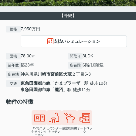
【外観】
7,950万円
価格
支払いシミュレーション
78.00㎡
3LDK
面積
間取り
築23年
6階/10階建
築年数
所在階
神奈川県
川崎市宮前区
犬蔵
２丁目5-3
所在地
東急田園都市線
「
たまプラーザ
」駅 徒歩10分
交通
東急田園都市線
「
鷺沼
」駅 徒歩11分
物件の特徴
TVモニタ
カウンター
浴室乾燥機
オートロッ
付きインタ
キッチン
ク
ーホン