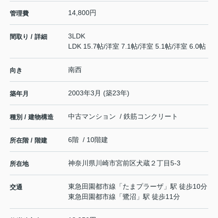
14,800円
管理費
3LDK
間取り / 詳細
LDK 15.7帖
/
洋室 7.1帖
/
洋室 5.1帖
/
洋室 6.0帖
南西
向き
2003年3月 (築23年)
築年月
中古マンション / 鉄筋コンクリート
種別 / 建物構造
6階 / 10階建
所在階 / 階建
神奈川県
川崎市宮前区
犬蔵
２丁目5-3
所在地
東急田園都市線
「
たまプラーザ
」駅 徒歩10分
交通
東急田園都市線
「
鷺沼
」駅 徒歩11分