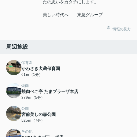
たの思いをカタチにします。
美しい時代へ ―東急グループ
情報の見方
周辺施設
保育園
かわさき犬蔵保育園
61ｍ（1分）
焼肉
焼肉べこ亭 たまプラーザ本店
379ｍ（5分）
公園
宮前美しの森公園
525ｍ（7分）
その他