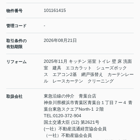
101161415
物件番号
-
管理コード
2026年08月21日
取引条件の
有効期限
2025年11月 キッチン 浴室 トイレ 壁 床 洗面
リフォーム
室 建具 エコカラット シューズボック
ス エアコン2基 網戸張替え カーテンレー
ル レースカーテン クリーニング
東急沿線の仲介 青葉台店
取扱会社
神奈川県横浜市青葉区青葉台１丁目７ー４ 青
葉台東急スクエアNorth-1 ２階
TEL:
0120-372-904
国土交通大臣 (12) 第2621号
(一社）不動産流通経営協会会員
（一社）不動産協会会員