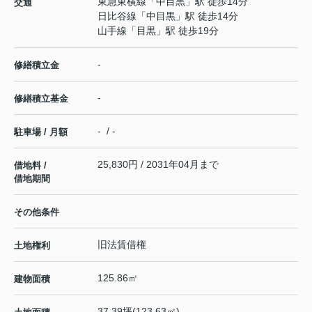
東急東横線
「
中目黒
」駅 徒歩14分
交通
日比谷線
「
中目黒
」駅 徒歩14分
山手線
「
目黒
」駅 徒歩19分
-
修繕積立金
-
修繕積立基金
- / -
駐車場 / 月額
25,830円 / 2031年04月まで
借地料 /
借地期間
その他条件
旧法賃借権
土地権利
125.86㎡
建物面積
37.39坪(123.63㎡)