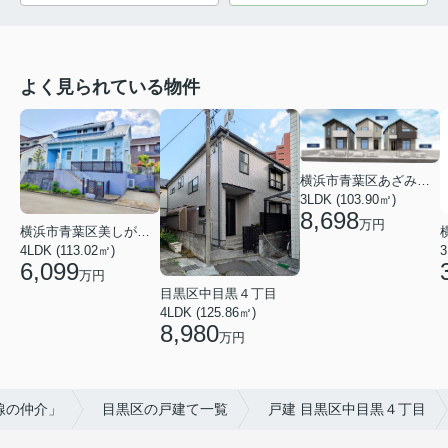
よく見られている物件
横浜市青葉区あざみ野南４丁目
3LDK (103.90㎡)
8,698
万円
横浜市青葉区美しが丘西２丁目
4LDK (113.02㎡)
3
6,099
万円
目黒区中目黒４丁目
4LDK (125.86㎡)
8,980
万円
線の仲介」
目黒区の戸建て一覧
戸建 目黒区中目黒４丁目