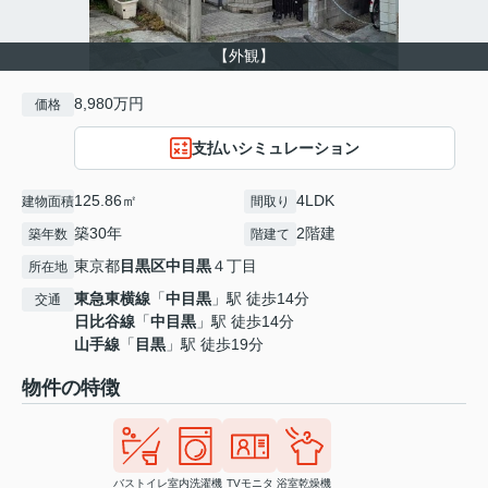
【外観】
8,980万円
価格
支払いシミュレーション
125.86㎡
4LDK
建物面積
間取り
築30年
2階建
築年数
階建て
東京都
目黒区
中目黒
４丁目
所在地
東急東横線
「
中目黒
」駅 徒歩14分
交通
日比谷線
「
中目黒
」駅 徒歩14分
山手線
「
目黒
」駅 徒歩19分
物件の特徴
バストイレ
室内洗濯機
TVモニタ
浴室乾燥機