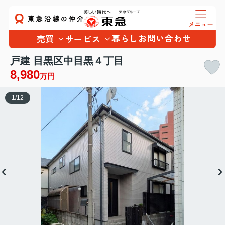
暮らし
お問い合わせ
売買
サービス
戸建 目黒区中目黒４丁目
8,980
万円
1
/
12