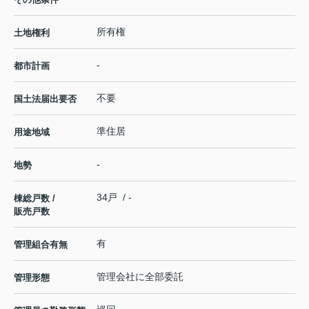
所有権
土地権利
-
都市計画
不要
国土法届出要否
準住居
用途地域
-
地勢
34戸 / -
棟総戸数 /
販売戸数
有
管理組合有無
管理会社に全部委託
管理形態