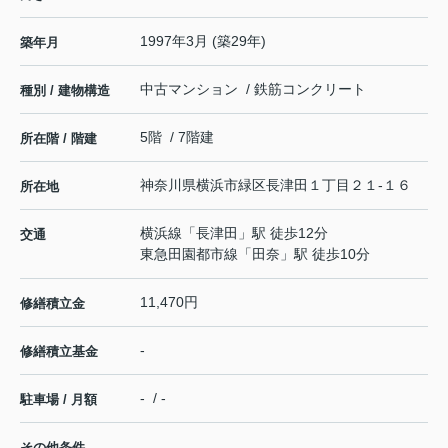
1997年3月 (築29年)
築年月
中古マンション / 鉄筋コンクリート
種別 / 建物構造
5階 / 7階建
所在階 / 階建
神奈川県
横浜市緑区
長津田
１丁目２１-１６
所在地
横浜線
「
長津田
」駅 徒歩12分
交通
東急田園都市線
「
田奈
」駅 徒歩10分
11,470円
修繕積立金
-
修繕積立基金
- / -
駐車場 / 月額
その他条件