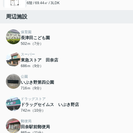
6階 / 69.44㎡ / 3LDK
周辺施設
保育園
長津田こども園
502ｍ（7分）
スーパー
東急ストア 田奈店
686ｍ（9分）
公園
いぶき野第四公園
716ｍ（9分）
ドラッグストア
ドラッグセイムス いぶき野店
742ｍ（10分）
郵便局
田奈駅前郵便局
865ｍ（11分）