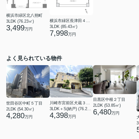
横浜市緑区北八朔町
横浜市緑区長津田４丁目
3LDK (76.23㎡)
3,499
3LDK (85.43㎡)
万円
7,998
万円
よく見られている物件
目黒区中根２丁目
川崎市宮前区犬蔵３丁目
世田谷区中町５丁目
2LDK (53.85㎡)
3LDK＋S(納戸) (76.20㎡)
2LDK (54.30㎡)
6,480
万円
4,398
4,280
万円
万円
3