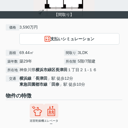
【間取り】
3,590万円
価格
支払いシミュレーション
69.44㎡
3LDK
面積
間取り
築29年
5階/7階建
築年数
所在階
神奈川県
横浜市緑区
長津田
１丁目２１-１６
所在地
横浜線
「
長津田
」駅 徒歩12分
交通
東急田園都市線
「
田奈
」駅 徒歩10分
物件の特徴
浴室乾燥機
エレベータ
ー