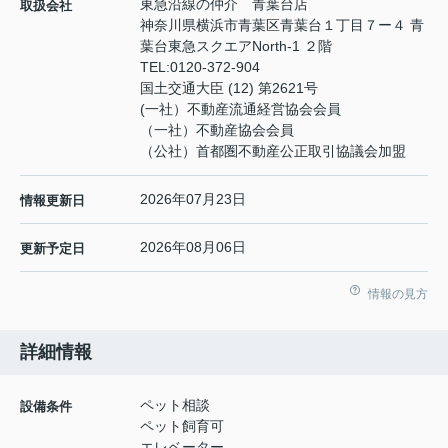
東急沿線の仲介 青葉台店
取扱会社
神奈川県横浜市青葉区青葉台１丁目７ー４ 青
葉台東急スクエアNorth-1 ２階
TEL:
0120-372-904
国土交通大臣 (12) 第2621号
(一社）不動産流通経営協会会員
（一社）不動産協会会員
（公社）首都圏不動産公正取引協議会加盟
2026年07月23日
情報更新日
2026年08月06日
更新予定日
情報の見方
詳細情報
ペット相談
設備条件
ペット飼育可
エレベーター