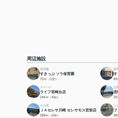
周辺施設
保育園
保
すきっぷ ソラ保育園
す
70ｍ（1分）
8
スーパー
公
ライフ宮崎台店
宮
244ｍ（4分）
2
その他
コ
ＪＡセレサ川崎 セレサモス宮前店
フ
289ｍ（4分）
3