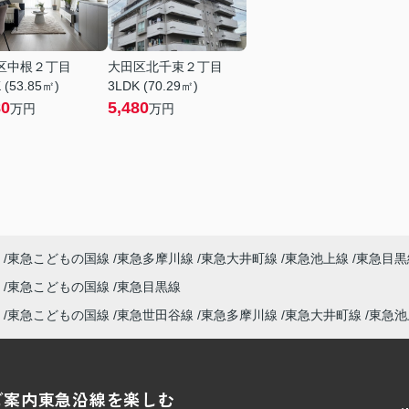
区中根２丁目
大田区北千束２丁目
 (53.85㎡)
3LDK (70.29㎡)
80
5,480
万円
万円
東急こどもの国線
東急多摩川線
東急大井町線
東急池上線
東急目黒
東急こどもの国線
東急目黒線
東急こどもの国線
東急世田谷線
東急多摩川線
東急大井町線
東急池
ご案内
東急沿線を楽しむ