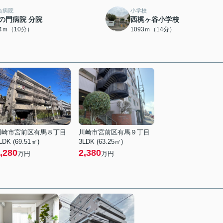
合病院
小学校
の門病院 分院
西梶ヶ谷小学校
84ｍ（10分）
1093ｍ（14分）
川崎市宮前区有馬８丁目
川崎市宮前区有馬９丁目
LDK (69.51㎡)
3LDK (63.25㎡)
,280
2,380
万円
万円