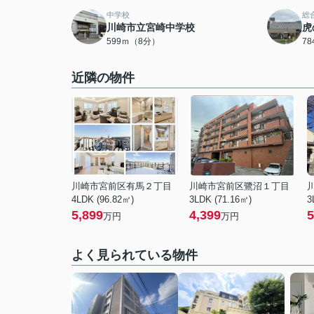
中学校
総
川崎市立宮崎中学校
虎
599ｍ（8分）
7
近隣の物件
川崎市宮前区有馬２丁目
川崎市宮前区鷺沼１丁目
4LDK (96.82㎡)
3LDK (71.16㎡)
3
5,899
4,399
5
万円
万円
よく見られている物件