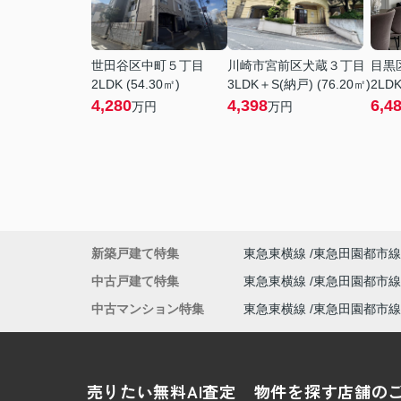
世田谷区中町５丁目
川崎市宮前区犬蔵３丁目
目黒
2LDK (54.30㎡)
3LDK＋S(納戸) (76.20㎡)
2LDK
4,280
4,398
6,4
万円
万円
新築戸建て特集
東急東横線
東急田園都市線
中古戸建て特集
東急東横線
東急田園都市線
中古マンション特集
東急東横線
東急田園都市線
売りたい
無料AI査定
物件を探す
店舗の