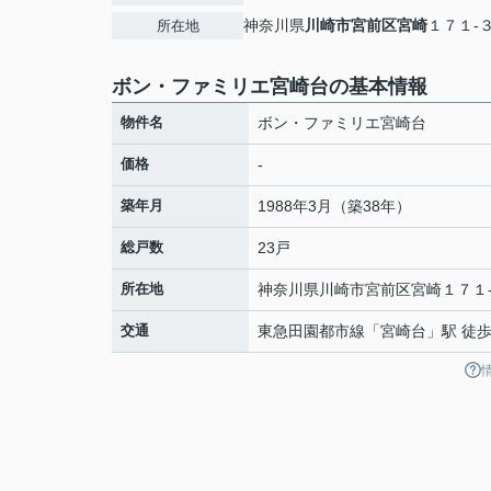
神奈川県
川崎市宮前区
宮崎
１７１-
所在地
ボン・ファミリエ宮崎台の基本情報
物件名
ボン・ファミリエ宮崎台
価格
-
築年月
1988年3月（築38年）
総戸数
23戸
所在地
神奈川県
川崎市宮前区
宮崎
１７１
交通
東急田園都市線
「
宮崎台
」駅 徒歩