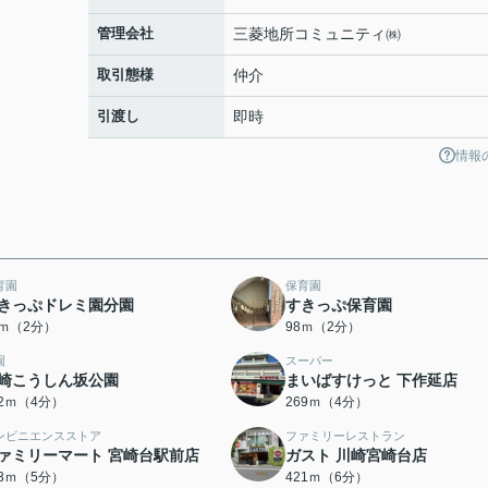
管理会社
三菱地所コミュニティ㈱
取引態様
仲介
引渡し
即時
情報
育園
保育園
きっぷドレミ園分園
すきっぷ保育園
5ｍ（2分）
98ｍ（2分）
園
スーパー
崎こうしん坂公園
まいばすけっと 下作延店
52ｍ（4分）
269ｍ（4分）
ンビニエンスストア
ファミリーレストラン
ァミリーマート 宮崎台駅前店
ガスト 川崎宮崎台店
83ｍ（5分）
421ｍ（6分）