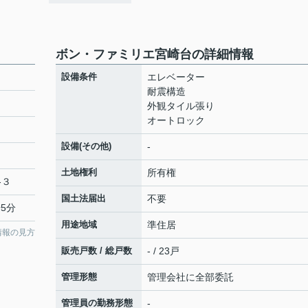
３
ボン・ファミリエ宮崎台の詳細情報
設備条件
エレベーター
耐震構造
外観タイル張り
オートロック
設備(その他)
-
土地権利
所有権
-３
国土法届出
不要
5分
用途地域
準住居
情報の見方
販売戸数 / 総戸数
- / 23戸
管理形態
管理会社に全部委託
管理員の勤務形態
-