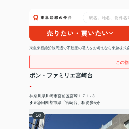
売りたい・買いたい
東急東横線沿線周辺で不動産の購入をお考えなら東急株式会
この物
ボン・ファミリエ宮崎台
-
神奈川県
川崎市宮前区
宮崎
１７１-３
東急田園都市線「宮崎台」駅徒歩5分
1
/
3