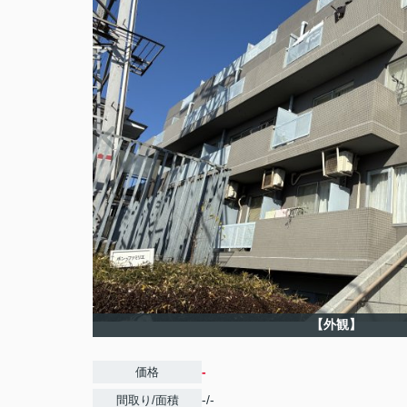
【外観】
-
価格
-/-
間取り/面積