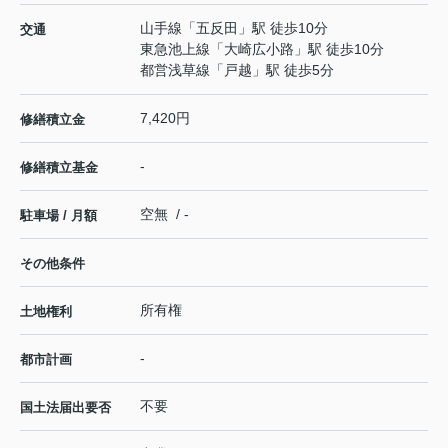
山手線
「
五反田
」駅 徒歩10分
交通
東急池上線
「
大崎広小路
」駅 徒歩10分
都営浅草線
「
戸越
」駅 徒歩5分
7,420円
修繕積立金
-
修繕積立基金
空無 / -
駐車場 / 月額
その他条件
所有権
土地権利
-
都市計画
不要
国土法届出要否