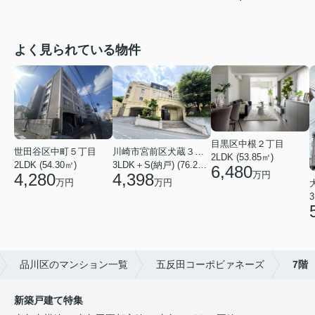
よく見られている物件
目黒区中根２丁目
川崎市宮前区犬蔵３丁目
世田谷区中町５丁目
2LDK (53.85㎡)
3LDK＋S(納戸) (76.20㎡)
2LDK (54.30㎡)
6,480
万円
4,398
4,280
万円
万円
3
品川区のマンション一覧
五反田コーポビァネーズ
7階
新築戸建て特集