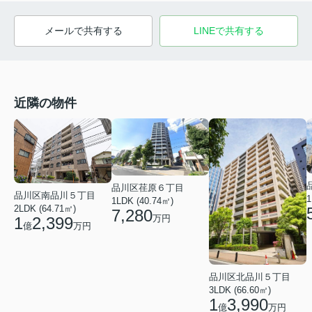
メールで共有する
LINEで共有する
近隣の物件
品川区荏原６丁目
品川区南品川５丁目
1
1LDK (40.74㎡)
2LDK (64.71㎡)
7,280
万円
1
2,399
億
万円
品川区北品川５丁目
3LDK (66.60㎡)
1
3,990
億
万円