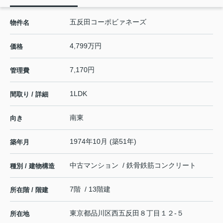
五反田コーポビァネーズ
物件名
4,799万円
価格
7,170円
管理費
1LDK
間取り / 詳細
南東
向き
1974年10月 (築51年)
築年月
中古マンション / 鉄骨鉄筋コンクリート
種別 / 建物構造
7階 / 13階建
所在階 / 階建
東京都
品川区
西五反田
８丁目１２-５
所在地