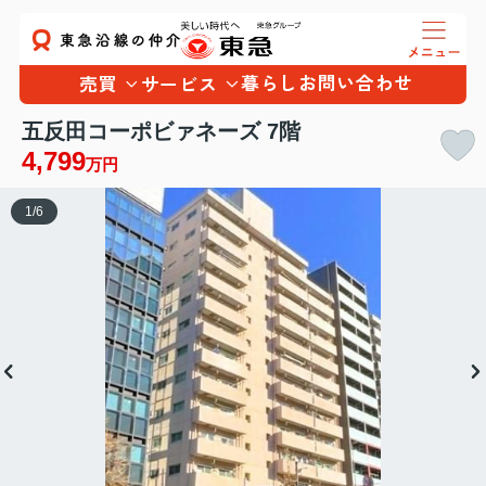
暮らし
お問い合わせ
売買
サービス
五反田コーポビァネーズ 7階
4,799
万円
1
/
6