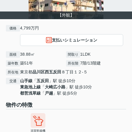
【外観】
4,799万円
価格
支払いシミュレーション
38.88㎡
1LDK
面積
間取り
築51年
7階/13階建
築年数
所在階
東京都
品川区
西五反田
８丁目１２-５
所在地
山手線
「
五反田
」駅 徒歩10分
交通
東急池上線
「
大崎広小路
」駅 徒歩10分
都営浅草線
「
戸越
」駅 徒歩5分
物件の特徴
浴室乾燥機