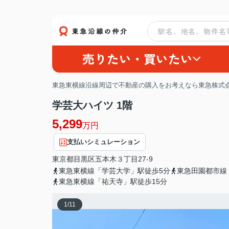
売りたい・買いたい
東急東横線沿線周辺で不動産の購入をお考えなら東急株式会
学芸大ハイツ 1階
5,299
万円
支払いシミュレーション
東京都
目黒区
五本木
３丁目27-9
東急東横線「学芸大学」駅徒歩5分
東急田園都市線
東急東横線「祐天寺」駅徒歩15分
1
/
11