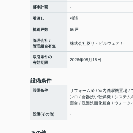
-
都市計画
相談
引渡し
66戸
棟総戸数
管理会社 /
株式会社菱サ・ビルウェア / -
管理組合有無
取引条件の
2026年08月15日
有効期限
設備条件
設備条件
リフォーム済 / 室内洗濯機置場 / フ
ンロ / 食器洗い乾燥機 / システム
面台 / 洗髪洗面化粧台 / ウォー
設備(その他)
-