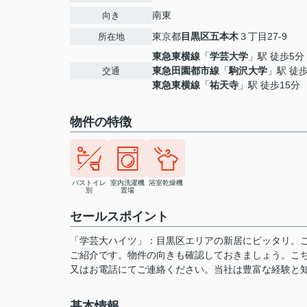
南東
向き
東京都
目黒区
五本木
３丁目27-9
所在地
東急東横線
「
学芸大学
」駅 徒歩5分
東急田園都市線
「
駒沢大学
」駅 徒歩
交通
東急東横線
「
祐天寺
」駅 徒歩15分
物件の特徴
バストイレ
室内洗濯機
浴室乾燥機
別
置場
セールスポイント
「学芸大ハイツ」：目黒区エリアの新居にピッタリ。こ
ご紹介です。物件の向きも確認しておきましょう。こち
又はお電話にてご連絡ください。当社は豊富な経験と
基本情報