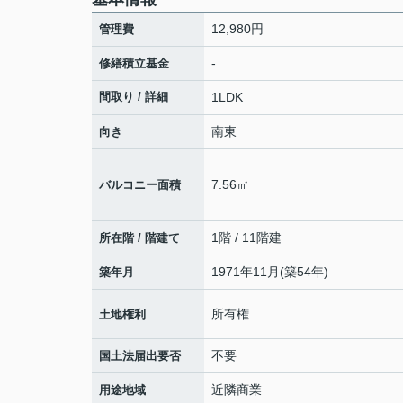
12,980円
管理費
-
修繕積立基金
間取り / 詳細
1LDK
南東
向き
7.56㎡
バルコニー面積
1階 / 11階建
所在階 / 階建て
1971年11月(築54年)
築年月
所有権
土地権利
不要
国土法届出要否
近隣商業
用途地域