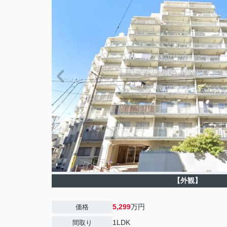
【外観】
5,299
万円
価格
1LDK
間取り