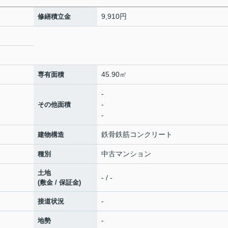
9,910円
修繕積立金
45.90㎡
専有面積
-
-
その他面積
-
鉄骨鉄筋コンクリート
建物構造
中古マンション
種別
土地
- / -
(敷金 / 保証金)
-
接道状況
-
地勢