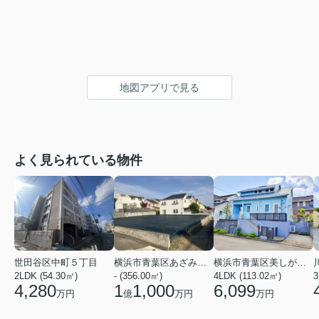
地図アプリで見る
よく見られている物件
世田谷区中町５丁目
横浜市青葉区あざみ野南４丁目
横浜市青葉区美しが丘西２丁目
2LDK (54.30㎡)
- (356.00㎡)
4LDK (113.02㎡)
4,280
1
1,000
6,099
万円
億
万円
万円