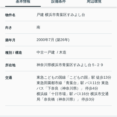
基本情報
設備条件
周辺環境
戸建 横浜市青葉区すみよし台
物件名
南
向き
2000年7月 (築26年)
築年月
中古一戸建 / 木造
種別 / 構造
神奈川県
横浜市青葉区
すみよし台
５-２９
所在地
東急こどもの国線
「
こどもの国
」駅 徒歩13分
交通
東急田園都市線
「
青葉台
」駅 バス11分 東急
バス「下奈良（神奈川県）」 停歩4分
横浜線
「
十日市場
」駅 バス16分 横浜市交通
局「奈良橋（神奈川県）」 停歩3分