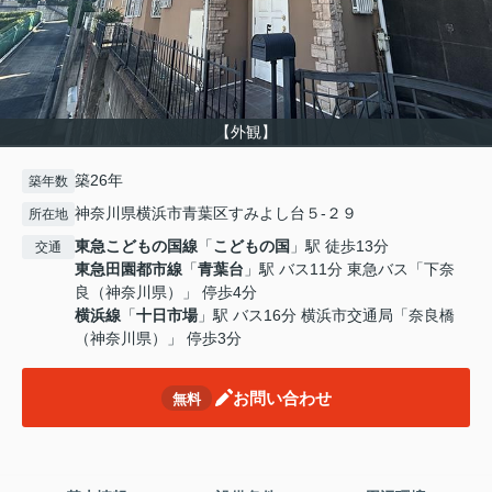
【外観】
築26年
築年数
神奈川県横浜市青葉区すみよし台５-２９
所在地
東急こどもの国線
「
こどもの国
」駅 徒歩13分
交通
東急田園都市線
「
青葉台
」駅 バス11分 東急バス「下奈
良（神奈川県）」 停歩4分
横浜線
「
十日市場
」駅 バス16分 横浜市交通局「奈良橋
（神奈川県）」 停歩3分
お問い合わせ
無料