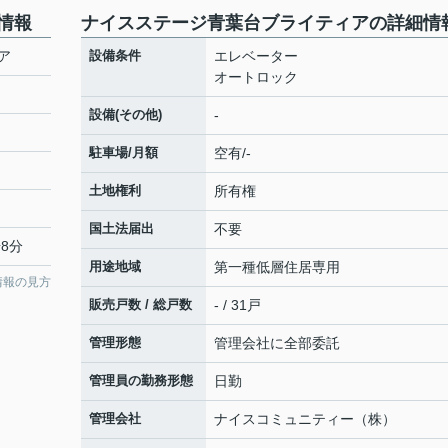
情報
ナイスステージ青葉台ブライティアの詳細情
ア
設備条件
エレベーター
オートロック
設備(その他)
-
駐車場/月額
空有/-
土地権利
所有権
国土法届出
不要
8分
用途地域
第一種低層住居専用
情報の見方
販売戸数 / 総戸数
- / 31戸
管理形態
管理会社に全部委託
管理員の勤務形態
日勤
管理会社
ナイスコミュニティー（株）