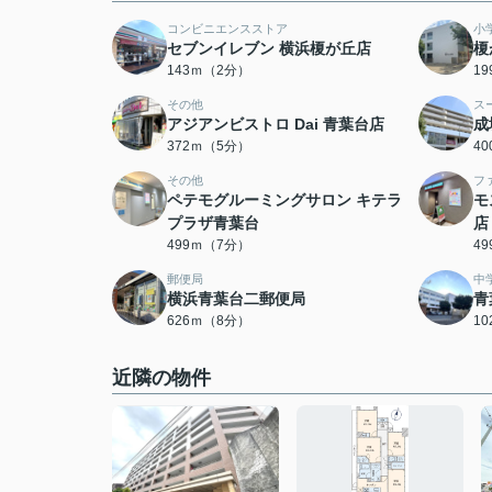
コンビニエンスストア
小
セブンイレブン 横浜榎が丘店
榎
143ｍ（2分）
1
その他
ス
アジアンビストロ Dai 青葉台店
成
372ｍ（5分）
4
その他
フ
ペテモグルーミングサロン キテラ
モ
プラザ青葉台
店
499ｍ（7分）
4
郵便局
中
横浜青葉台二郵便局
青
626ｍ（8分）
1
近隣の物件