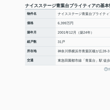
ナイスステージ青葉台ブライティアの基本
物件名
ナイスステージ青葉台ブライティ
価格
6,399万円
築年月
2001年12月（築24年）
総戸数
31戸
所在地
神奈川県
横浜市青葉区
榎が丘
28‐3
交通
東急田園都市線
「
青葉台
」駅 徒歩