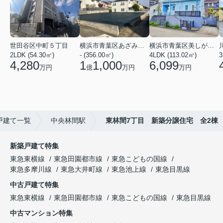
世田谷区中町５丁目
横浜市青葉区あざみ野南４丁目
横浜市青葉区美しが丘西２丁目
2LDK (54.30㎡)
- (356.00㎡)
4LDK (113.02㎡)
4,280
1
1,000
6,099
万円
億
万円
万円
戸建て一覧
中央林間駅
東林間7丁目 新築分譲住宅 全2棟
新築戸建て特集
東急東横線
東急田園都市線
東急こどもの国線
東急多摩川線
東急大井町線
東急池上線
東急目黒線
中古戸建て特集
東急東横線
東急田園都市線
東急こどもの国線
東急目黒線
中古マンション特集