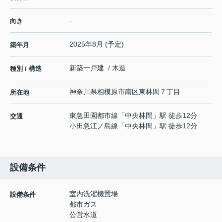
-
向き
2025年8月 (予定)
築年月
新築一戸建 / 木造
種別 / 構造
神奈川県
相模原市南区
東林間
７丁目
所在地
東急田園都市線
「
中央林間
」駅 徒歩12分
交通
小田急江ノ島線
「
中央林間
」駅 徒歩12分
設備条件
室内洗濯機置場
設備条件
都市ガス
公営水道