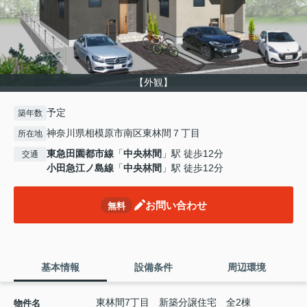
【外観】
予定
築年数
神奈川県相模原市南区東林間７丁目
所在地
東急田園都市線
「
中央林間
」駅 徒歩12分
交通
小田急江ノ島線
「
中央林間
」駅 徒歩12分
お問い合わせ
無料
基本情報
設備条件
周辺環境
東林間7丁目 新築分譲住宅 全2棟
物件名