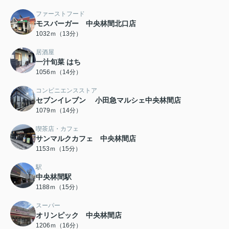
ファーストフード
モスバーガー 中央林間北口店
1032ｍ（13分）
居酒屋
一汁旬菜 はち
1056ｍ（14分）
コンビニエンスストア
セブンイレブン 小田急マルシェ中央林間店
1079ｍ（14分）
喫茶店・カフェ
サンマルクカフェ 中央林間店
1153ｍ（15分）
駅
中央林間駅
1188ｍ（15分）
スーパー
オリンピック 中央林間店
1206ｍ（16分）