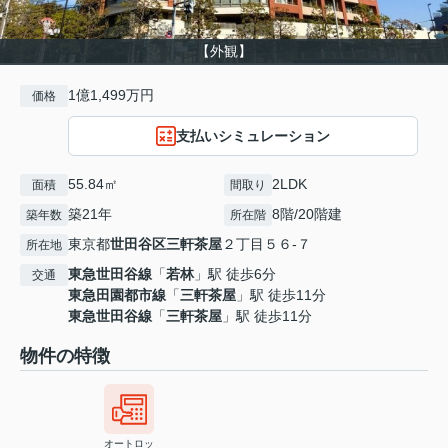
【外観】
1億1,499万円
価格
支払いシミュレーション
55.84㎡
2LDK
面積
間取り
築21年
8階/20階建
築年数
所在階
東京都
世田谷区
三軒茶屋
２丁目５６-７
所在地
東急世田谷線
「
若林
」駅 徒歩6分
交通
東急田園都市線
「
三軒茶屋
」駅 徒歩11分
東急世田谷線
「
三軒茶屋
」駅 徒歩11分
物件の特徴
オートロッ