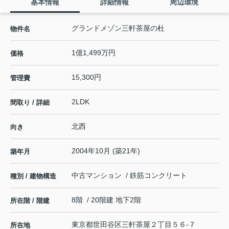
基本情報
詳細情報
周辺環境
グランドメゾン三軒茶屋の杜
物件名
1億1,499万円
価格
15,300円
管理費
2LDK
間取り / 詳細
北西
向き
2004年10月 (築21年)
築年月
中古マンション / 鉄筋コンクリート
種別 / 建物構造
8階 / 20階建 地下2階
所在階 / 階建
東京都
世田谷区
三軒茶屋
２丁目５６-７
所在地