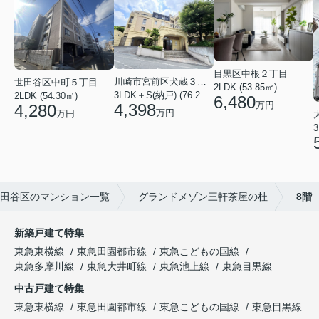
目黒区中根２丁目
川崎市宮前区犬蔵３丁目
世田谷区中町５丁目
2LDK (53.85㎡)
3LDK＋S(納戸) (76.20㎡)
2LDK (54.30㎡)
6,480
万円
4,398
4,280
万円
万円
3
田谷区のマンション一覧
グランドメゾン三軒茶屋の杜
8階
新築戸建て特集
東急東横線
東急田園都市線
東急こどもの国線
東急多摩川線
東急大井町線
東急池上線
東急目黒線
中古戸建て特集
東急東横線
東急田園都市線
東急こどもの国線
東急目黒線