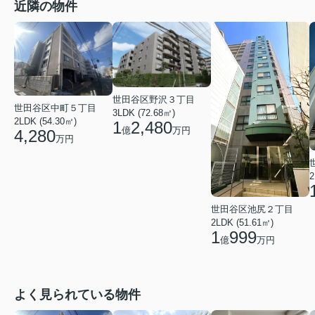
近隣の物件
世田谷区野沢３丁目
世田谷区中町５丁目
3LDK (72.68㎡)
2LDK (54.30㎡)
1
2,480
億
万円
4,280
万円
2
世田谷区池尻２丁目
2LDK (51.61㎡)
1
999
億
万円
よく見られている物件