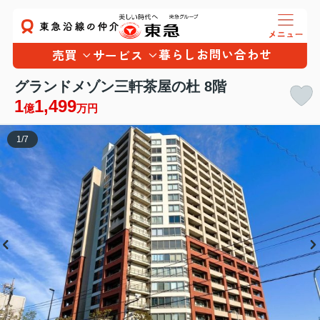
暮らし
お問い合わせ
売買
サービス
グランドメゾン三軒茶屋の杜 8階
1
1,499
億
万円
1
/
7