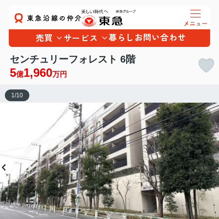
暮らし
お問い合わせ
売買
サービス
センチュリーフォレスト 6階
5
1,960
億
万円
1
/
10