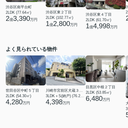
渋谷区南平台町
2
渋谷区東２丁目
2LDK (77.64㎡)
渋谷区東４丁目
2
3,390
2LDK (102.77㎡)
億
万円
2LDK (61.70㎡)
1
2,800
1
4,998
億
万円
億
万円
よく見られている物件
目黒区中根２丁目
川崎市宮前区犬蔵３丁目
世田谷区中町５丁目
2LDK (53.85㎡)
3LDK＋S(納戸) (76.20㎡)
2LDK (54.30㎡)
6,480
万円
4,398
4,280
万円
万円
3