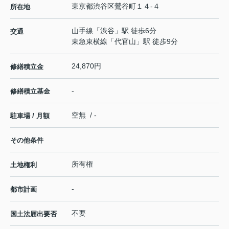
東京都
渋谷区
鶯谷町
１４-４
所在地
山手線
「
渋谷
」駅 徒歩6分
交通
東急東横線
「
代官山
」駅 徒歩9分
24,870円
修繕積立金
-
修繕積立基金
空無 / -
駐車場 / 月額
その他条件
所有権
土地権利
-
都市計画
不要
国土法届出要否