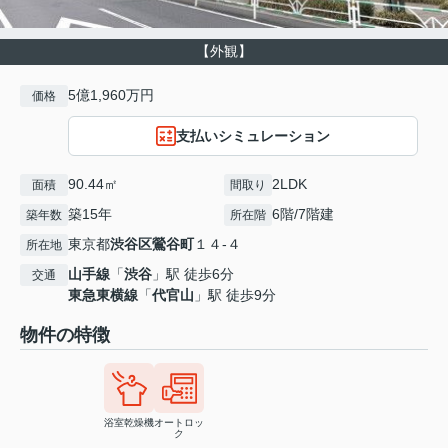
【外観】
5億1,960万円
価格
支払いシミュレーション
90.44㎡
2LDK
面積
間取り
築15年
6階/7階建
築年数
所在階
東京都
渋谷区
鶯谷町
１４-４
所在地
山手線
「
渋谷
」駅 徒歩6分
交通
東急東横線
「
代官山
」駅 徒歩9分
物件の特徴
浴室乾燥機
オートロッ
ク