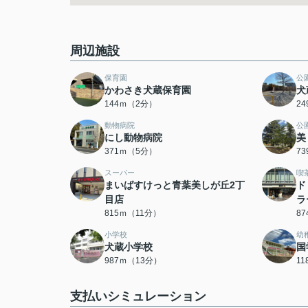
周辺施設
保育園
公
かわさき犬蔵保育園
犬
144ｍ（2分）
2
動物病院
公
にし動物病院
美
371ｍ（5分）
7
スーパー
喫
まいばすけっと青葉美しが丘2丁
ド
目店
ラ
815ｍ（11分）
8
小学校
幼
犬蔵小学校
国
987ｍ（13分）
1
支払いシミュレーション