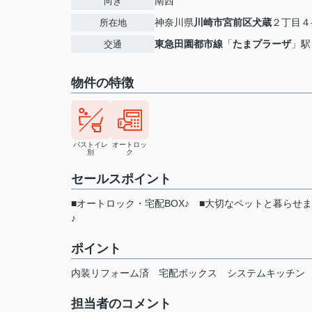
南西
向き
神奈川県
川崎市宮前区
犬蔵
２丁目４
所在地
東急田園都市線
「
たまプラーザ
」駅
交通
物件の特徴
バストイレ
オートロッ
別
ク
セールスポイント
■オートロック・宅配BOX♪ ■大切なペットと暮らせます
♪
ポイント
内装リフォーム済
宅配ボックス
システムキッチン
担当者のコメント