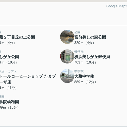
Google Ma
園
公園
蔵２丁目丘の上公園
宮前美しの森公園
49ｍ（4分）
320ｍ（4分）
園
郵便局
しが丘公園
横浜美しが丘郵便局
39ｍ（10分）
763ｍ（10分）
茶店・カフェ
中学校
トールコーヒーショップ たまプ
犬蔵中学校
ーザ店
889ｍ（12分）
74ｍ（11分）
稚園
学院幼稚園
189ｍ（15分）