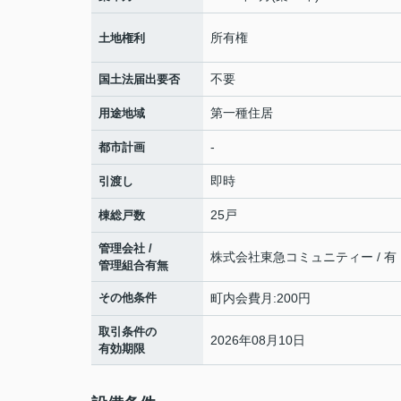
所有権
土地権利
不要
国土法届出要否
第一種住居
用途地域
-
都市計画
即時
引渡し
25戸
棟総戸数
管理会社 /
株式会社東急コミュニティー / 有
管理組合有無
その他条件
町内会費月:200円
取引条件の
2026年08月10日
有効期限