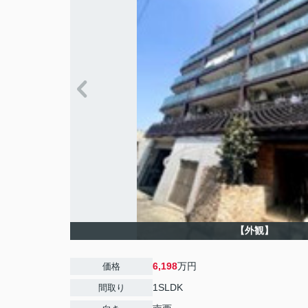
【外観】
6,198
万円
価格
1SLDK
間取り