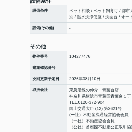
設備条件
設備条件
ペット相談 / ペット飼育可 / 都市ガ
別 / 温水洗浄便座 / 洗面台 / オ
設備(その他)
-
その他
104277476
物件番号
-
建築確認番号
2026年08月10日
次回更新予定日
取扱会社
東急沿線の仲介 青葉台店
神奈川県横浜市青葉区青葉台１丁目７
TEL:0120-372-904
国土交通大臣 (12) 第2621号
(一社）不動産流通経営協会会員
（一社）不動産協会会員
（公社）首都圏不動産公正取引協