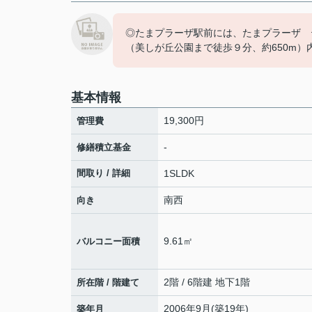
◎たまプラーザ駅前には、たまプラーザ 
（美しが丘公園まで徒歩９分、約650m
基本情報
19,300円
管理費
-
修繕積立基金
間取り / 詳細
1SLDK
南西
向き
9.61㎡
バルコニー面積
2階 / 6階建 地下1階
所在階 / 階建て
2006年9月(築19年)
築年月