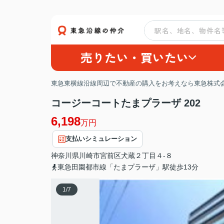
売りたい・買いたい
東急東横線沿線周辺で不動産の購入をお考えなら東急株式会
コージーコートたまプラーザ 202
6,198
万円
支払いシミュレーション
神奈川県
川崎市宮前区
犬蔵
２丁目４-８
東急田園都市線「たまプラーザ」駅徒歩13分
1
/
7