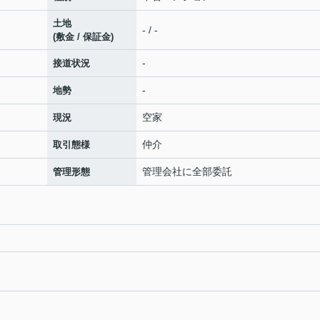
土地
- / -
(敷金 / 保証金)
-
接道状況
-
地勢
空家
現況
仲介
取引態様
管理会社に全部委託
管理形態