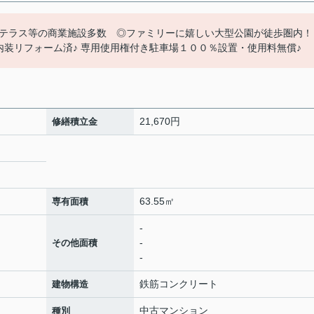
テラス等の商業施設多数 ◎ファミリーに嬉しい大型公園が徒歩圏内！
）内装リフォーム済♪ 専用使用権付き駐車場１００％設置・使用料無償♪
21,670円
修繕積立金
63.55㎡
専有面積
-
-
その他面積
-
鉄筋コンクリート
建物構造
中古マンション
種別