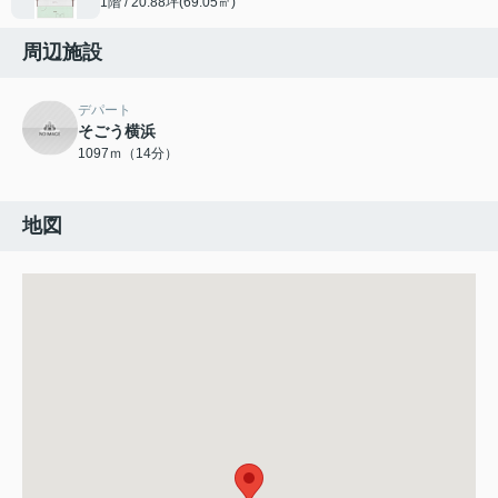
1階 / 20.88坪(69.05㎡)
周辺施設
デパート
そごう横浜
1097ｍ（14分）
地図