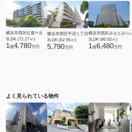
横浜市西区紅葉ケ丘
横浜市西区みなとみら
横浜市西区平沼１丁目
3LDK (71.27㎡)
3LDK (80.02㎡)
3LDK (62.85㎡)
1
4,780
1
6,480
5,790
億
万円
億
万円
万円
よく見られている物件