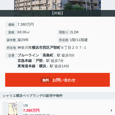
【外観】
7,380万円
価格
69.05㎡
2LDK
面積
間取り
築29年
1階/11階建
築年数
所在階
神奈川県
横浜市西区
戸部町
６丁目２０７-１
所在地
ブルーライン
「
高島町
」駅 徒歩3分
交通
京急本線
「
戸部
」駅 徒歩7分
東海道本線
「
横浜
」駅 徒歩14分
お問い合わせ
無料
シャリエ横浜ベイグランデの販売中物件
1階
7,380万円