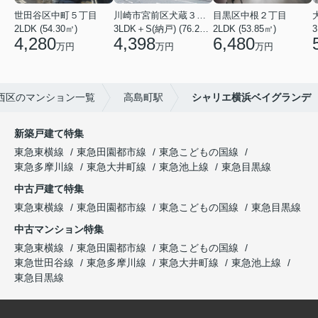
世田谷区中町５丁目
川崎市宮前区犬蔵３丁目
目黒区中根２丁目
2LDK (54.30㎡)
3LDK＋S(納戸) (76.20㎡)
2LDK (53.85㎡)
3
4,280
4,398
6,480
万円
万円
万円
西区のマンション一覧
高島町駅
シャリエ横浜ベイグランデ
新築戸建て特集
東急東横線
東急田園都市線
東急こどもの国線
東急多摩川線
東急大井町線
東急池上線
東急目黒線
中古戸建て特集
東急東横線
東急田園都市線
東急こどもの国線
東急目黒線
中古マンション特集
東急東横線
東急田園都市線
東急こどもの国線
東急世田谷線
東急多摩川線
東急大井町線
東急池上線
東急目黒線