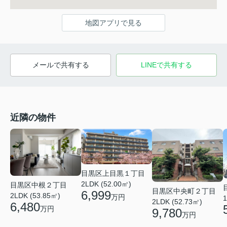
地図アプリで見る
メールで共有する
LINEで共有する
近隣の物件
目黒区上目黒１丁目
2LDK (52.00㎡)
目黒区中根２丁目
目黒区中央町２丁目
6,999
2LDK (53.85㎡)
万円
1
2LDK (52.73㎡)
6,480
万円
9,780
万円