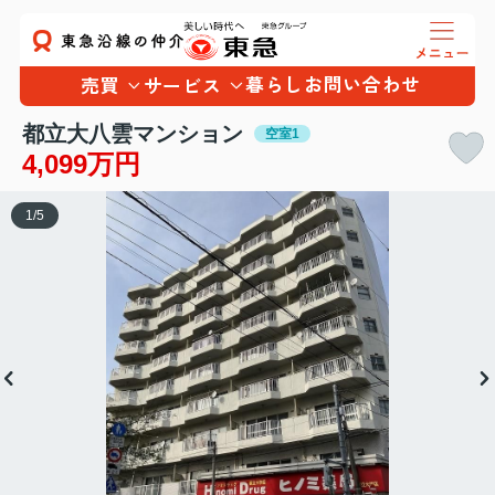
暮らし
お問い合わせ
売買
サービス
都立大八雲マンション
空室1
4,099万円
1
/
5