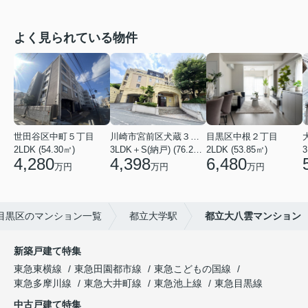
よく見られている物件
世田谷区中町５丁目
川崎市宮前区犬蔵３丁目
目黒区中根２丁目
2LDK (54.30㎡)
3LDK＋S(納戸) (76.20㎡)
2LDK (53.85㎡)
3
4,280
4,398
6,480
万円
万円
万円
目黒区のマンション一覧
都立大学駅
都立大八雲マンション
新築戸建て特集
東急東横線
東急田園都市線
東急こどもの国線
東急多摩川線
東急大井町線
東急池上線
東急目黒線
中古戸建て特集