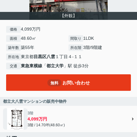
【外観】
4,099万円
価格
48.60㎡
1LDK
面積
間取り
築55年
3階/9階建
築年数
所在階
東京都
目黒区
八雲
１丁目４-１１
所在地
東急東横線
「
都立大学
」駅 徒歩3分
交通
お問い合わせ
無料
都立大八雲マンションの販売中物件
3階
4,099万円
3階 / 14.70坪(48.60㎡)