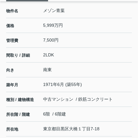
メゾン青葉
物件名
5,999万円
価格
7,500円
管理費
2LDK
間取り / 詳細
南東
向き
1971年6月 (築55年)
築年月
中古マンション / 鉄筋コンクリート
種別 / 建物構造
6階 / 6階建
所在階 / 階建
東京都
目黒区
大橋
１丁目7-18
所在地