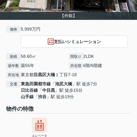
【外観】
5,999万円
価格
支払いシミュレーション
58.60㎡
2LDK
面積
間取り
築55年
6階/6階建
築年数
所在階
東京都
目黒区
大橋
１丁目7-18
所在地
東急田園都市線
「
池尻大橋
」駅 徒歩7分
交通
日比谷線
「
中目黒
」駅 徒歩15分
山手線
「
渋谷
」駅 徒歩19分
物件の特徴
エレベータ