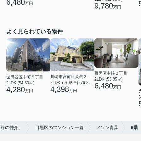
6,480
万円
9,780
万円
よく見られている物件
目黒区中根２丁目
川崎市宮前区犬蔵３丁目
世田谷区中町５丁目
2LDK (53.85㎡)
3LDK＋S(納戸) (76.20㎡)
2LDK (54.30㎡)
6,480
万円
4,398
4,280
万円
万円
3
沿線の仲介」
目黒区のマンション一覧
メゾン青葉
6階