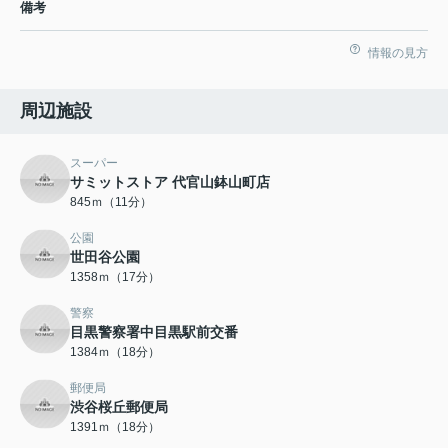
備考
情報の見方
周辺施設
スーパー
サミットストア 代官山鉢山町店
845ｍ（11分）
公園
世田谷公園
1358ｍ（17分）
警察
目黒警察署中目黒駅前交番
1384ｍ（18分）
郵便局
渋谷桜丘郵便局
1391ｍ（18分）