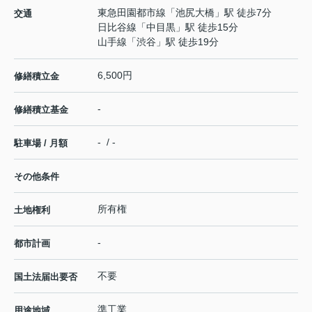
東急田園都市線
「
池尻大橋
」駅 徒歩7分
交通
日比谷線
「
中目黒
」駅 徒歩15分
山手線
「
渋谷
」駅 徒歩19分
6,500円
修繕積立金
-
修繕積立基金
- / -
駐車場 / 月額
その他条件
所有権
土地権利
-
都市計画
不要
国土法届出要否
準工業
用途地域