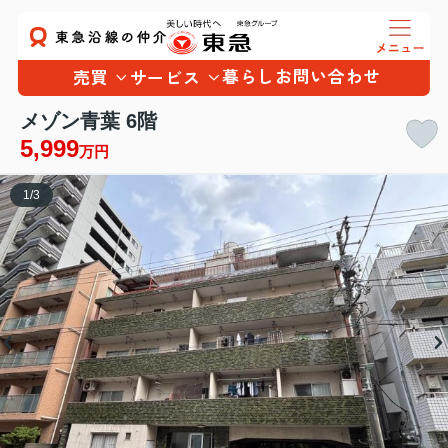
暮らし
お問い合わせ
売買
サービス
メゾン青葉 6階
5,999
万円
1
/
3