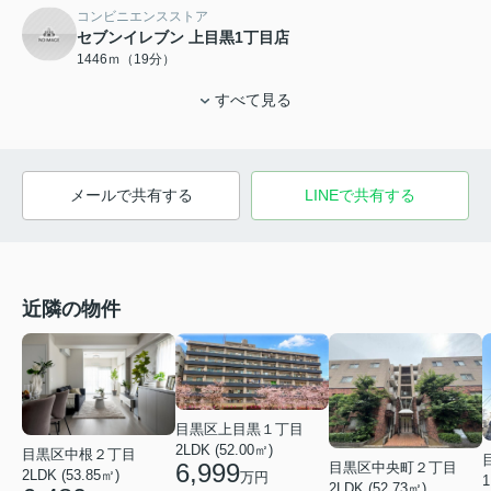
コンビニエンスストア
セブンイレブン 上目黒1丁目店
1446ｍ（19分）
すべて見る
メールで共有する
LINEで共有する
近隣の物件
目黒区上目黒１丁目
2LDK (52.00㎡)
目黒区中根２丁目
6,999
目黒区中央町２丁目
2LDK (53.85㎡)
万円
1
2LDK (52.73㎡)