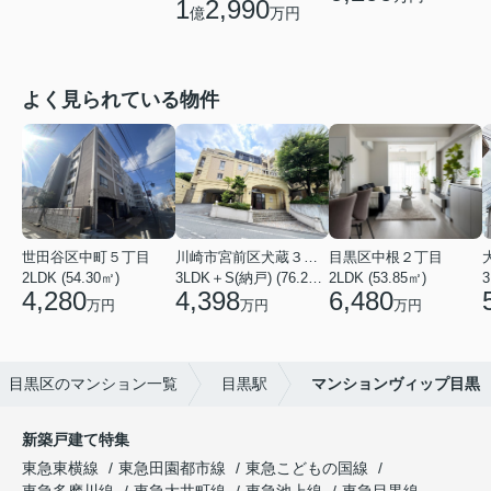
1
2,990
億
万円
よく見られている物件
世田谷区中町５丁目
川崎市宮前区犬蔵３丁目
目黒区中根２丁目
2LDK (54.30㎡)
3LDK＋S(納戸) (76.20㎡)
2LDK (53.85㎡)
3
4,280
4,398
6,480
万円
万円
万円
目黒区のマンション一覧
目黒駅
マンションヴィップ目黒
新築戸建て特集
東急東横線
東急田園都市線
東急こどもの国線