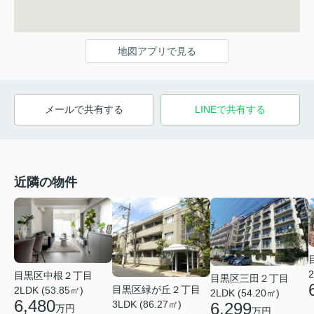
地図アプリで見る
メールで共有する
LINEで共有する
近隣の物件
2
目黒区中根２丁目
目黒区三田２丁目
目黒区緑が丘２丁目
2LDK (53.85㎡)
2LDK (54.20㎡)
6,480
3LDK (86.27㎡)
6,299
万円
万円