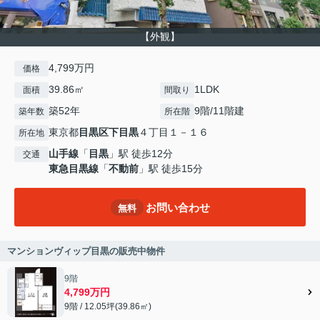
【外観】
4,799万円
価格
39.86㎡
1LDK
面積
間取り
築52年
9階/11階建
築年数
所在階
東京都
目黒区
下目黒
４丁目１－１６
所在地
山手線
「
目黒
」駅 徒歩12分
交通
東急目黒線
「
不動前
」駅 徒歩15分
お問い合わせ
無料
マンションヴィップ目黒の販売中物件
9階
4,799万円
9階 / 12.05坪(39.86㎡)