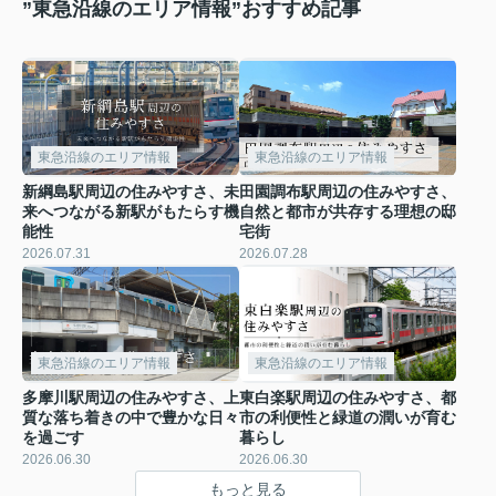
”東急沿線のエリア情報”おすすめ記事
東急沿線のエリア情報
東急沿線のエリア情報
新綱島駅周辺の住みやすさ、未
田園調布駅周辺の住みやすさ、
来へつながる新駅がもたらす機
自然と都市が共存する理想の邸
能性
宅街
2026.07.31
2026.07.28
東急沿線のエリア情報
東急沿線のエリア情報
多摩川駅周辺の住みやすさ、上
東白楽駅周辺の住みやすさ、都
質な落ち着きの中で豊かな日々
市の利便性と緑道の潤いが育む
を過ごす
暮らし
2026.06.30
2026.06.30
もっと見る