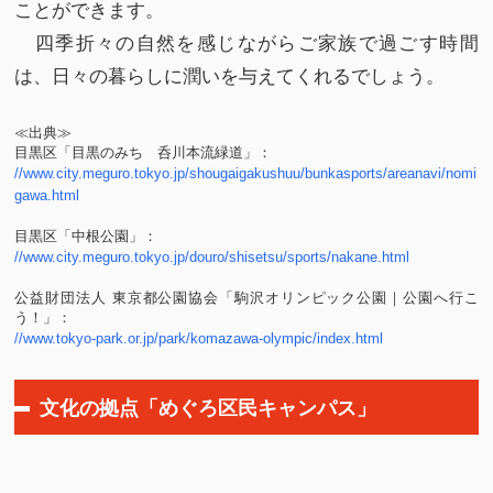
ことができます。
四季折々の自然を感じながらご家族で過ごす時間
は、日々の暮らしに潤いを与えてくれるでしょう。
≪出典≫
目黒区「目黒のみち 呑川本流緑道」：
//www.city.meguro.tokyo.jp/shougaigakushuu/bunkasports/areanavi/nomi
gawa.html
目黒区「中根公園」：
//www.city.meguro.tokyo.jp/douro/shisetsu/sports/nakane.html
公益財団法人 東京都公園協会「駒沢オリンピック公園｜公園へ行こ
う！」：
//www.tokyo-park.or.jp/park/komazawa-olympic/index.html
文化の拠点「めぐろ区民キャンパス」