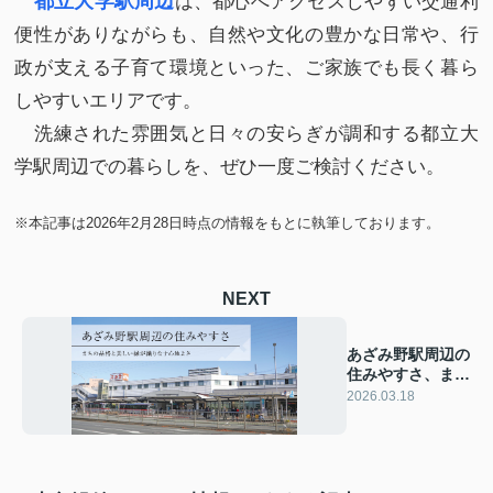
都立大学駅周辺
は、都心へアクセスしやすい交通利
便性がありながらも、自然や文化の豊かな日常や、行
政が支える子育て環境といった、ご家族でも長く暮ら
しやすいエリアです。
洗練された雰囲気と日々の安らぎが調和する都立大
学駅周辺での暮らしを、ぜひ一度ご検討ください。
※本記事は2026年2月28日時点の情報をもとに執筆しております。
NEXT
あざみ野駅周辺の
住みやすさ、まち
の品格と美しい緑
2026.03.18
が織りなす心地よ
さ