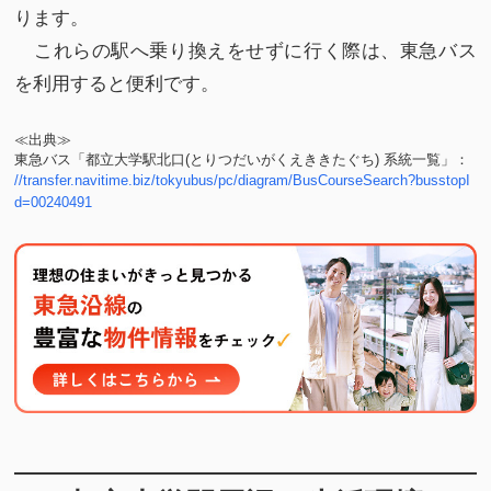
ります。
これらの駅へ乗り換えをせずに行く際は、東急バス
を利用すると便利です。
≪出典≫
東急バス「都立大学駅北口(とりつだいがくえききたぐち) 系統一覧」：
//transfer.navitime.biz/tokyubus/pc/diagram/BusCourseSearch?busstopI
d=00240491