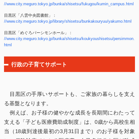
//www.city.meguro.tokyo.jp/bunka/shisetsu/fukugou/kumin_campus.html
目黒区「八雲中央図書館」：
//www.city.meguro.tokyo.jp/library/shisetsu/bunkakouryuu/yakumo.html
目黒区「めぐろパーシモンホール」：
//www.city.meguro.tokyo.jp/bunka/shisetsu/koukyoushisetsu/persimmon.
html
行政の子育てサポート
目黒区の手厚いサポートも、ご家族の暮らしを支え
る基盤となります。
例えば、お子様の健やかな成長を長期間にわたって
支える「子ども医療費助成制度」は、0歳から高校生相
当（18歳到達後最初の3月31日まで）のお子様を対象