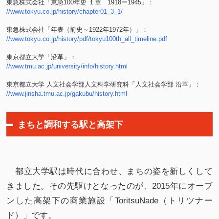
東急株式会社「東急100年史 １章 1918ー1945」：
//www.tokyu.co.jp/history/chapter01_3_1/
東急株式会社「年表（前史～1922年1972年）」：
//www.tokyu.co.jp/history/pdf/tokyu100th_all_timeline.pdf
東京都立大学「沿革」：
//www.tmu.ac.jp/university/info/history.html
東京都立大学 人文社会学部人文科学研究科「人文社会学部 沿革」：
//www.jinsha.tmu.ac.jp/gakubu/history.html
まちと調和する駅と高架下
都立大学駅は時代に合わせ、まちの姿を新しくして
きました。その先駆けとなったのが、2015年にオープ
ンした高架下の商業施設「ToritsuNade（トリツナー
ド）」です。