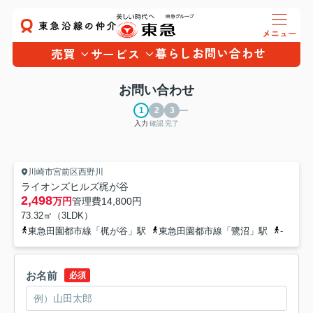
暮らし
お問い合わせ
売買
サービス
お問い合わせ
入力
確認
完了
川崎市宮前区西野川
ライオンズヒルズ梶が谷
2,498
万円
管理費
14,800円
73.32㎡（3LDK）
東急田園都市線「梶が谷」駅
東急田園都市線「鷺沼」駅
-
お名前
必須