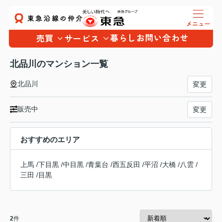
暮らし
お問い合わせ
売買
サービス
北品川のマンション一覧
北品川
変更
販売中
変更
おすすめのエリア
上馬
/
下目黒
/
中目黒
/
青葉台
/
西五反田
/
平沼
/
大橋
/
八雲
/
三田
/
目黒
2
件