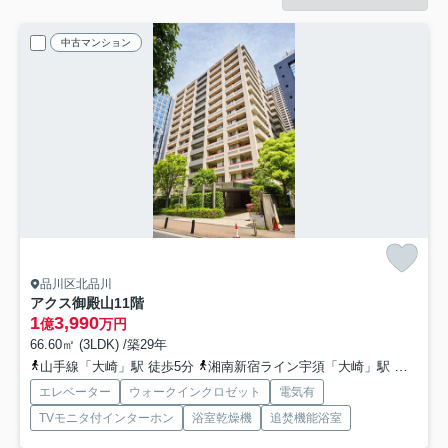
中古マンション
品川区北品川
アクス御殿山
11階
1
3,990
億
万円
66.60㎡ (3LDK) /築29年
山手線「大崎」駅 徒歩5分
湘南新宿ライン宇須「大崎」駅 徒歩5分
エレベーター
ウォークインクロゼット
電気有
TVモニタ付インターホン
浴室乾燥機
追焚機能浴室