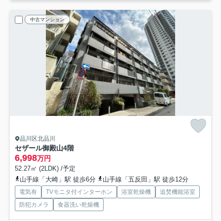
中古マンション
品川区北品川
セザール御殿山
4階
6,998
万円
52.27㎡ (2LDK) /予定
山手線「大崎」駅 徒歩6分
山手線「五反田」駅 徒歩12分
電気有
TVモニタ付インターホン
浴室乾燥機
追焚機能浴室
防犯カメラ
食器洗い乾燥機