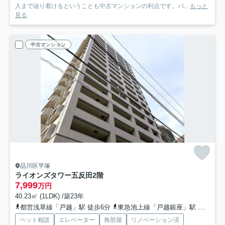
入まで辿り着けるということも中古マンションの利点です。バ...
もっと
見る
中古マンション
品川区平塚
ライオンズタワー五反田
2階
7,999
万円
40.23㎡ (1LDK) /築23年
都営浅草線「戸越」駅 徒歩6分
東急池上線「戸越銀座」駅 徒歩7分
ペット相談
エレベーター
角部屋
リノベーション済