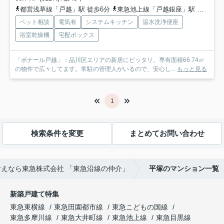
都営浅草線「戸越」駅 徒歩6分
東急池上線「戸越銀座」駅 徒歩7分
ペット相談
電気有
システムキッチン
温水洗浄便座
浴室乾燥機
宅配ボックス
「ボナール戸越」：品川区エリアの新居にピッタリ。専有面積66.74㎡
の物件で広々してます。常駐の管理人がいるので、安心し...
もっと見る
1
検索条件を変更
まとめてお問い合わせ
えなら東急株式会社 「東急沿線の仲介」
平塚のマンション一覧
新築戸建て特集
東急東横線
東急田園都市線
東急こどもの国線
東急多摩川線
東急大井町線
東急池上線
東急目黒線