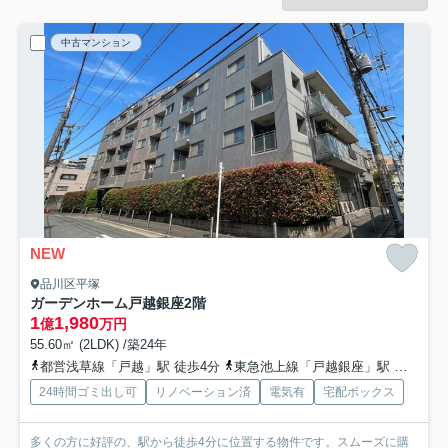
中古マンション
NEW
品川区平塚
ガーデンホーム戸越銀座
2階
1
1,980
億
万円
55.60㎡ (2LDK) /築24年
都営浅草線「戸越」駅 徒歩4分
東急池上線「戸越銀座」駅 徒歩2分
24時間ゴミ出し可
リノベーション済
電気有
宅配ボックス
多くの方に好評の、駅から徒歩4分に位置する物件です。スムーズに購