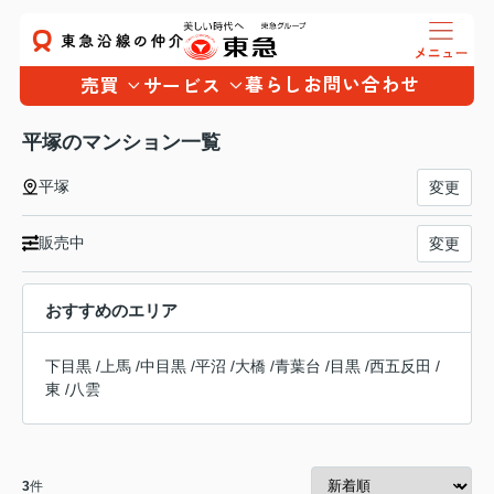
暮らし
お問い合わせ
売買
サービス
平塚のマンション一覧
平塚
変更
販売中
変更
おすすめのエリア
下目黒
/
上馬
/
中目黒
/
平沼
/
大橋
/
青葉台
/
目黒
/
西五反田
/
東
/
八雲
3
件