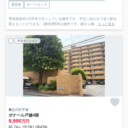
電気有
オートロック
専有面積40.23平米で広々している物件です。予定に合わせて使う駅を
変えることができる、2駅利用OKな物件です。駅から物...
もっと見る
中古マンション
品川区平塚
ボナール戸越
4階
9,990
万円
66.74㎡ (3LDK) /築43年