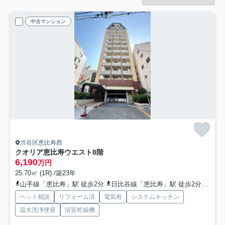
中古マンション
渋谷区恵比寿西
クオリア恵比寿ウエスト
8階
6,190
万円
25.70㎡ (1R) /築23年
山手線「恵比寿」駅 徒歩2分
日比谷線「恵比寿」駅 徒歩2分
東急
ペット相談
リフォーム済
電気有
システムキッチン
温水洗浄便座
浴室乾燥機