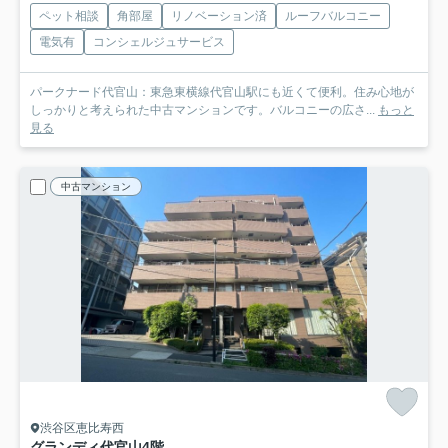
ペット相談
角部屋
リノベーション済
ルーフバルコニー
電気有
コンシェルジュサービス
パークナード代官山：東急東横線代官山駅にも近くて便利。住み心地が
しっかりと考えられた中古マンションです。バルコニーの広さ...
もっと
見る
中古マンション
渋谷区恵比寿西
グランディ代官山
4階