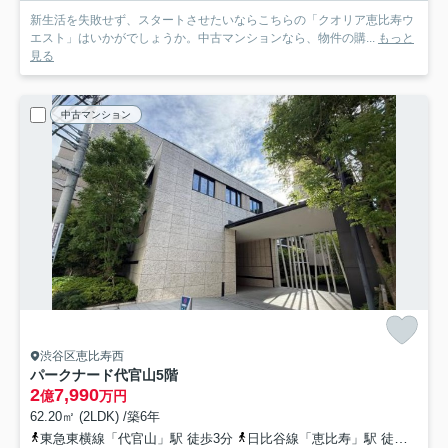
新生活を失敗せず、スタートさせたいならこちらの「クオリア恵比寿ウ
エスト」はいかがでしょうか。中古マンションなら、物件の購...
もっと
見る
中古マンション
渋谷区恵比寿西
パークナード代官山
5階
2
7,990
億
万円
62.20㎡ (2LDK) /築6年
東急東横線「代官山」駅 徒歩3分
日比谷線「恵比寿」駅 徒歩6分