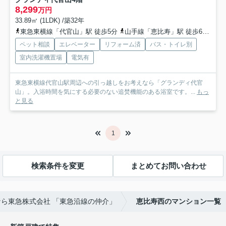
8,299
万円
33.89㎡ (1LDK) /築32年
東急東横線「代官山」駅 徒歩5分
山手線「恵比寿」駅 徒歩6分
日
ペット相談
エレベーター
リフォーム済
バス・トイレ別
室内洗濯機置場
電気有
東急東横線代官山駅周辺への引っ越しをお考えなら「グランディ代官
山」。入浴時間を気にする必要のない追焚機能のある浴室です。...
もっ
と見る
1
検索条件を変更
まとめてお問い合わせ
ら東急株式会社 「東急沿線の仲介」
恵比寿西のマンション一覧