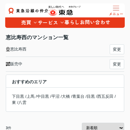
暮らし
お問い合わせ
売買
サービス
恵比寿西のマンション一覧
恵比寿西
変更
販売中
変更
おすすめのエリア
下目黒
/
上馬
/
中目黒
/
平沼
/
大橋
/
青葉台
/
目黒
/
西五反田
/
東
/
八雲
3
件