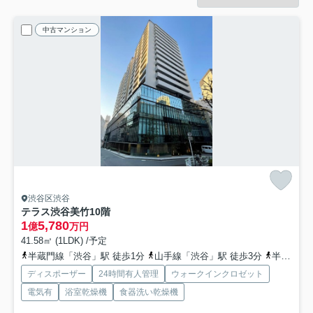
中古マンション
渋谷区渋谷
テラス渋谷美竹
10階
1
5,780
億
万円
41.58㎡ (1LDK) /予定
半蔵門線「渋谷」駅 徒歩1分
山手線「渋谷」駅 徒歩3分
半蔵門線「表参道」駅 徒歩11分
ディスポーザー
24時間有人管理
ウォークインクロゼット
電気有
浴室乾燥機
食器洗い乾燥機