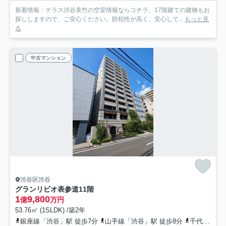
新着情報：テラス渋谷美竹の空室情報ならコチラ。17階建ての建物もお
探ししますので、ご安心ください。防犯性が高く、安心して...
もっと見
る
中古マンション
渋谷区渋谷
グランリビオ表参道
11階
1
9,800
億
万円
53.76㎡ (1SLDK) /築2年
銀座線「渋谷」駅 徒歩7分
山手線「渋谷」駅 徒歩8分
千代田線「表参道」駅 徒歩8分