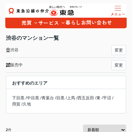
暮らし
お問い合わせ
売買
サービス
渋谷のマンション一覧
渋谷
変更
販売中
変更
おすすめのエリア
下目黒
/
中目黒
/
青葉台
/
目黒
/
上馬
/
西五反田
/
東
/
平沼
/
用賀
/
久地
2
件