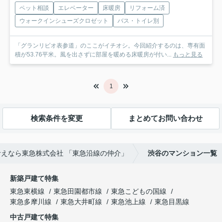
ペット相談
エレベーター
床暖房
リフォーム済
ウォークインシューズクロゼット
バス・トイレ別
「グランリビオ表参道」のここがイチオシ。今回紹介するのは、専有面
積が53.76平米。風を出さずに部屋を暖める床暖房が付い...
もっと見る
1
検索条件を変更
まとめてお問い合わせ
えなら東急株式会社 「東急沿線の仲介」
渋谷のマンション一覧
新築戸建て特集
東急東横線
東急田園都市線
東急こどもの国線
東急多摩川線
東急大井町線
東急池上線
東急目黒線
中古戸建て特集