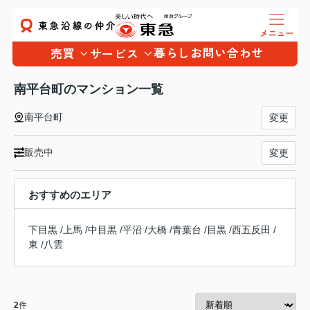
暮らし
お問い合わせ
売買
サービス
南平台町のマンション一覧
南平台町
変更
販売中
変更
おすすめのエリア
下目黒
/
上馬
/
中目黒
/
平沼
/
大橋
/
青葉台
/
目黒
/
西五反田
/
東
/
八雲
2
件