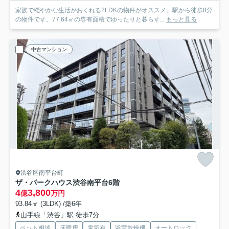
家族で穏やかな生活がおくれる2LDKの物件がオススメ。駅から徒歩8分
の物件です。77.64㎡の専有面積でゆったりと暮らす...
もっと見る
中古マンション
渋谷区南平台町
ザ・パークハウス渋谷南平台
6階
4
3,800
億
万円
93.84㎡ (3LDK) /築6年
山手線「渋谷」駅 徒歩7分
ペット相談
床暖房
電気有
浴室乾燥機
オートロック