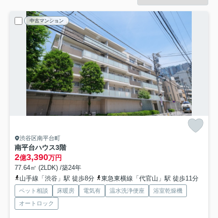
中古マンション
渋谷区南平台町
南平台ハウス
3階
2
3,390
億
万円
77.64㎡ (2LDK) /築24年
山手線「渋谷」駅 徒歩8分
東急東横線「代官山」駅 徒歩11分
ペット相談
床暖房
電気有
温水洗浄便座
浴室乾燥機
オートロック