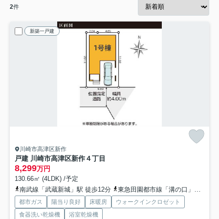
2
件
新築一戸建
川崎市高津区新作
戸建 川崎市高津区新作４丁目
8,299
万円
130.66㎡ (4LDK) /予定
南武線「武蔵新城」駅 徒歩12分
東急田園都市線「溝の口」駅 バス5分 「新作」 停歩3分
都市ガス
陽当り良好
床暖房
ウォークインクロゼット
食器洗い乾燥機
浴室乾燥機