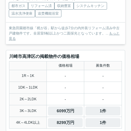
都市ガス
リフォーム済
収納豊富
システムキッチン
温水洗浄便座
追焚機能浴室
東急田園都市線「梶が谷」駅から徒歩7分の内外装リフォーム済み中古
戸建物件です。全居室6帖以上かつ二面採光となっています。...
もっと
見る
川崎市高津区の掲載物件の価格相場
価格相場
募集件数
-
-
1R～1K
-
-
1DK～1LDK
-
-
2K～2LDK
6099万円
1件
3K～3LDK
8299万円
1件
4K～4LDK以上