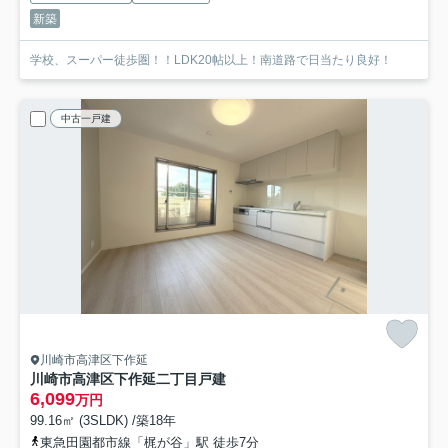
新築
学校、スーパー徒歩圏！！LDK20帖以上！南道路で日当たり良好！
中古一戸建
川崎市高津区下作延
川崎市高津区下作延二丁目戸建
6,099
万円
99.16㎡ (3SLDK) /築18年
東急田園都市線「梶が谷」駅 徒歩7分