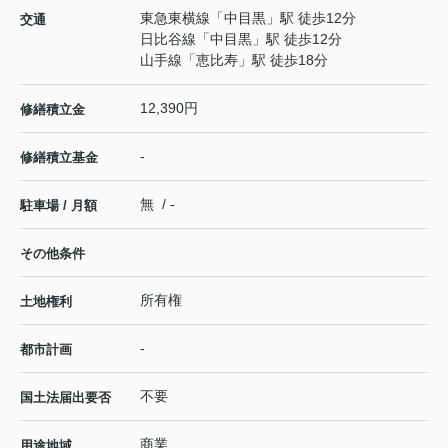
東急東横線
「
中目黒
」駅 徒歩12分
交通
日比谷線
「
中目黒
」駅 徒歩12分
山手線
「
恵比寿
」駅 徒歩18分
12,390円
修繕積立金
-
修繕積立基金
無 / -
駐車場 / 月額
その他条件
所有権
土地権利
-
都市計画
不要
国土法届出要否
商業
用途地域