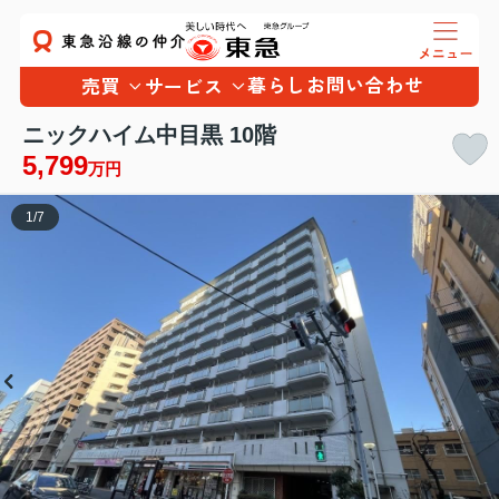
暮らし
お問い合わせ
売買
サービス
ニックハイム中目黒 10階
5,799
万円
1
/
7