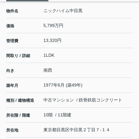
ニックハイム中目黒
物件名
5,799万円
価格
13,320円
管理費
1LDK
間取り / 詳細
南西
向き
1977年6月 (築49年)
築年月
中古マンション / 鉄骨鉄筋コンクリート
種別 / 建物構造
10階 / 11階建
所在階 / 階建
東京都
目黒区
中目黒
２丁目７-１４
所在地