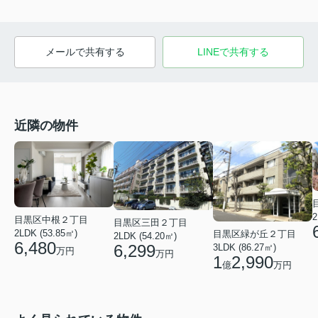
メールで共有する
LINEで共有する
近隣の物件
2
目黒区中根２丁目
目黒区三田２丁目
2LDK (53.85㎡)
目黒区緑が丘２丁目
2LDK (54.20㎡)
6,480
6,299
3LDK (86.27㎡)
万円
万円
1
2,990
億
万円