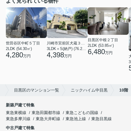
よく見られている物件
目黒区中根２丁目
川崎市宮前区犬蔵３丁目
世田谷区中町５丁目
2LDK (53.85㎡)
3LDK＋S(納戸) (76.20㎡)
2LDK (54.30㎡)
6,480
万円
4,398
4,280
万円
万円
3
」
目黒区のマンション一覧
ニックハイム中目黒
10階
新築戸建て特集
東急東横線
東急田園都市線
東急こどもの国線
東急多摩川線
東急大井町線
東急池上線
東急目黒線
中古戸建て特集