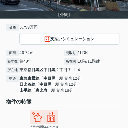
【外観】
5,799万円
価格
支払いシミュレーション
46.74㎡
1LDK
面積
間取り
築49年
10階/11階建
築年数
所在階
東京都
目黒区
中目黒
２丁目７-１４
所在地
東急東横線
「
中目黒
」駅 徒歩12分
交通
日比谷線
「
中目黒
」駅 徒歩12分
山手線
「
恵比寿
」駅 徒歩18分
物件の特徴
浴室乾燥機
エレベータ