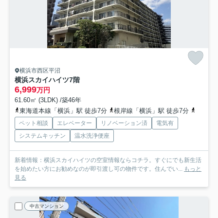
横浜市西区平沼
横浜スカイハイツ
7階
6,999
万円
61.60㎡ (3LDK) /築46年
東海道本線「横浜」駅 徒歩7分
根岸線「横浜」駅 徒歩7分
東急東
ペット相談
エレベーター
リノベーション済
電気有
システムキッチン
温水洗浄便座
新着情報：横浜スカイハイツの空室情報ならコチラ。すぐにでも新生活
を始めたい方にお勧めなのが即引渡し可の物件です。住んでい...
もっと
見る
中古マンション