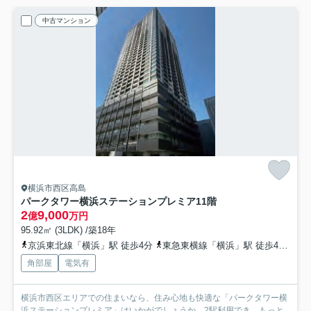
中古マンション
横浜市西区高島
パークタワー横浜ステーションプレミア
11階
2
9,000
億
万円
95.92㎡ (3LDK) /築18年
京浜東北線「横浜」駅 徒歩4分
東急東横線「横浜」駅 徒歩4分
京
角部屋
電気有
横浜市西区エリアでの住まいなら、住み心地も快適な「パークタワー横
浜ステーションプレミア」はいかがでしょうか。2駅利用でき...
もっと