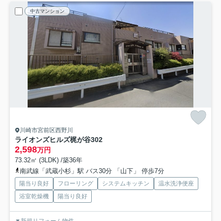
中古マンション
川崎市宮前区西野川
ライオンズヒルズ梶が谷
302
2,598
万円
73.32㎡ (3LDK) /築36年
南武線「武蔵小杉」駅 バス30分 「山下」 停歩7分
陽当り良好
フローリング
システムキッチン
温水洗浄便座
浴室乾燥機
陽当り良好