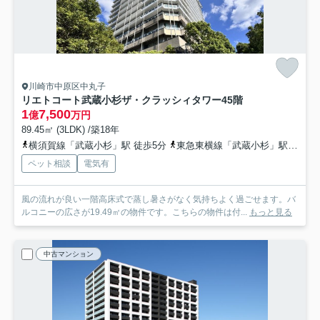
川崎市中原区中丸子
リエトコート武蔵小杉ザ・クラッシィタワー
45階
1
7,500
億
万円
89.45㎡ (3LDK) /築18年
横須賀線「武蔵小杉」駅 徒歩5分
東急東横線「武蔵小杉」駅 徒歩7分
ペット相談
電気有
風の流れが良い一階高床式で蒸し暑さがなく気持ちよく過ごせます。バ
ルコニーの広さが19.49㎡の物件です。こちらの物件は付...
もっと見る
中古マンション