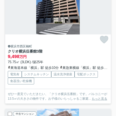
横浜市西区楠町
クリオ横浜伍番館
3階
9,498
万円
75.75㎡ (3LDK) /築25年
東海道本線「横浜」駅 徒歩10分
東急東横線「横浜」駅 徒歩10分
電気有
システムキッチン
温水洗浄便座
宅配ボックス
食器洗い乾燥機
ぜひ一度見ていただきたい、「クリオ横浜伍番館」です。バルコニーが
13.5㎡の大きさの物件です。お子様のいらっしゃるご家庭...
もっと見る
中古マンション