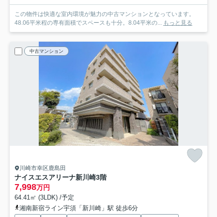
この物件は快適な室内環境が魅力の中古マンションとなっています。
48.06平米程の専有面積でスペースも十分。8.04平米の...
もっと見る
中古マンション
川崎市幸区鹿島田
ナイスエスアリーナ新川崎
3階
7,998
万円
64.41㎡ (3LDK) /予定
湘南新宿ライン宇須「新川崎」駅 徒歩6分