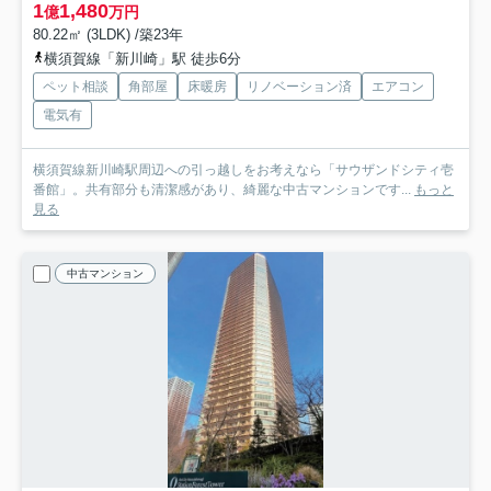
1
1,480
億
万円
80.22㎡ (3LDK) /築23年
横須賀線「新川崎」駅 徒歩6分
ペット相談
角部屋
床暖房
リノベーション済
エアコン
電気有
横須賀線新川崎駅周辺への引っ越しをお考えなら「サウザンドシティ壱
番館」。共有部分も清潔感があり、綺麗な中古マンションです...
もっと
見る
中古マンション