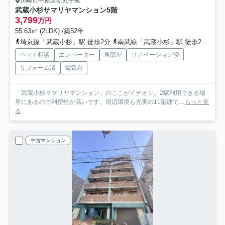
川崎市中原区新丸子東
武蔵小杉サマリヤマンション
5階
3,799
万円
55.63㎡ (2LDK) /築52年
埼京線「武蔵小杉」駅 徒歩2分
南武線「武蔵小杉」駅 徒歩2分
東
ペット相談
エレベーター
角部屋
リノベーション済
リフォーム済
電気有
「武蔵小杉サマリヤマンション」のここがイチオシ。2駅利用できる場
所にあるので利便性が高いです。周辺環境も充実の11階建て...
もっと見
る
中古マンション