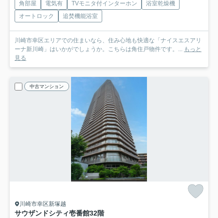
角部屋
電気有
TVモニタ付インターホン
浴室乾燥機
オートロック
追焚機能浴室
川崎市幸区エリアでの住まいなら、住み心地も快適な「ナイスエスアリ
ーナ新川崎」はいかがでしょうか。こちらは角住戸物件です。...
もっと
見る
中古マンション
川崎市幸区新塚越
サウザンドシティ壱番館
32階