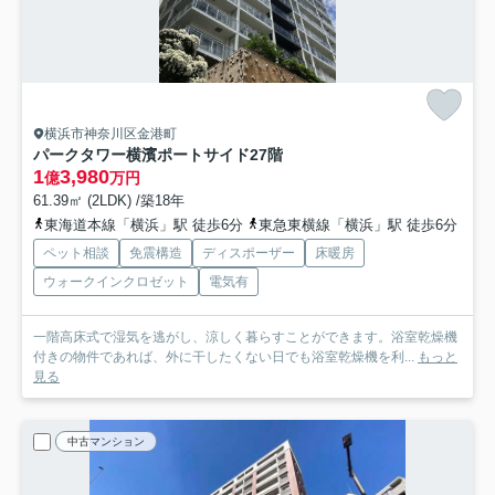
横浜市神奈川区金港町
パークタワー横濱ポートサイド
27階
1
3,980
億
万円
61.39㎡ (2LDK) /築18年
東海道本線「横浜」駅 徒歩6分
東急東横線「横浜」駅 徒歩6分
ペット相談
免震構造
ディスポーザー
床暖房
ウォークインクロゼット
電気有
一階高床式で湿気を逃がし、涼しく暮らすことができます。浴室乾燥機
付きの物件であれば、外に干したくない日でも浴室乾燥機を利...
もっと
見る
中古マンション