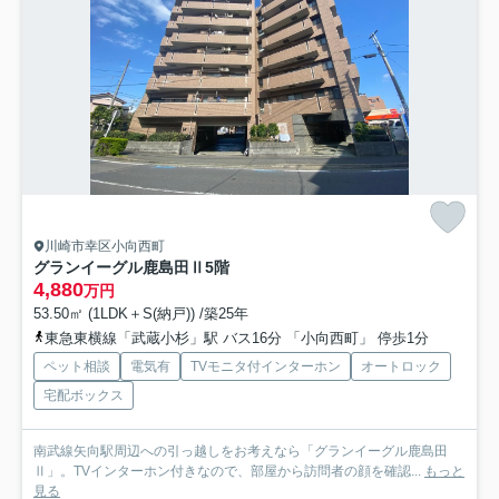
川崎市幸区小向西町
グランイーグル鹿島田Ⅱ
5階
4,880
万円
53.50㎡ (1LDK＋S(納戸)) /築25年
東急東横線「武蔵小杉」駅 バス16分 「小向西町」 停歩1分
ペット相談
電気有
TVモニタ付インターホン
オートロック
宅配ボックス
南武線矢向駅周辺への引っ越しをお考えなら「グランイーグル鹿島田
Ⅱ」。TVインターホン付きなので、部屋から訪問者の顔を確認...
もっと
見る