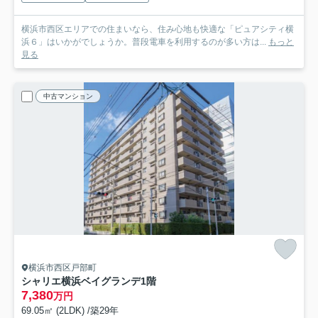
横浜市西区エリアでの住まいなら、住み心地も快適な「ピュアシティ横
浜６」はいかがでしょうか。普段電車を利用するのが多い方は...
もっと
見る
中古マンション
横浜市西区戸部町
シャリエ横浜ベイグランデ
1階
7,380
万円
69.05㎡ (2LDK) /築29年