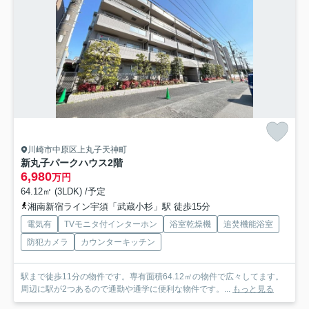
川崎市中原区上丸子天神町
新丸子パークハウス
2階
6,980
万円
64.12㎡ (3LDK) /予定
湘南新宿ライン宇須「武蔵小杉」駅 徒歩15分
電気有
TVモニタ付インターホン
浴室乾燥機
追焚機能浴室
防犯カメラ
カウンターキッチン
駅まで徒歩11分の物件です。専有面積64.12㎡の物件で広々してます。
周辺に駅が2つあるので通勤や通学に便利な物件です。...
もっと見る