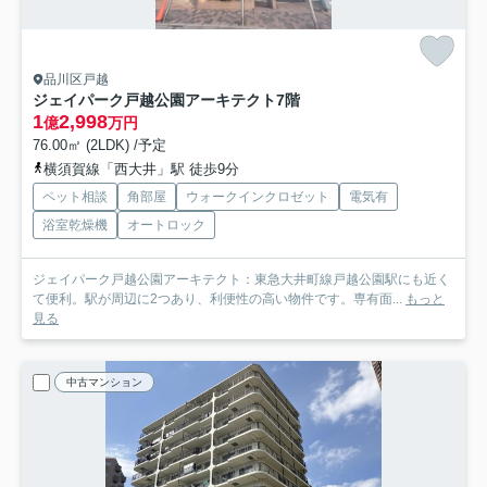
品川区戸越
ジェイパーク戸越公園アーキテクト
7階
1
2,998
億
万円
76.00㎡ (2LDK) /予定
横須賀線「西大井」駅 徒歩9分
ペット相談
角部屋
ウォークインクロゼット
電気有
浴室乾燥機
オートロック
ジェイパーク戸越公園アーキテクト：東急大井町線戸越公園駅にも近く
て便利。駅が周辺に2つあり、利便性の高い物件です。専有面...
もっと
見る
中古マンション