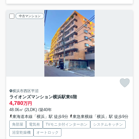
中古マンション
横浜市西区平沼
ライオンズマンション横浜駅東
6階
4,780
万円
48.06㎡ (2LDK) /築40年
東海道本線「横浜」駅 徒歩9分
東急東横線「横浜」駅 徒歩9分
角部屋
電気有
TVモニタ付インターホン
システムキッチン
浴室乾燥機
オートロック