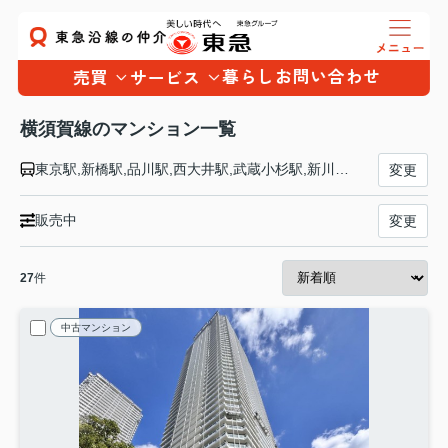
暮らし
お問い合わせ
売買
サービス
横須賀線のマンション一覧
東京駅,新橋駅,品川駅,西大井駅,武蔵小杉駅,新川崎駅,横浜駅,保土ケ谷駅,東戸塚駅,戸塚駅,大船駅,北鎌倉駅,鎌倉駅,逗子駅,東逗子駅,田浦駅,横須賀駅,衣笠駅,久里浜駅
変更
販売中
変更
27
件
中古マンション