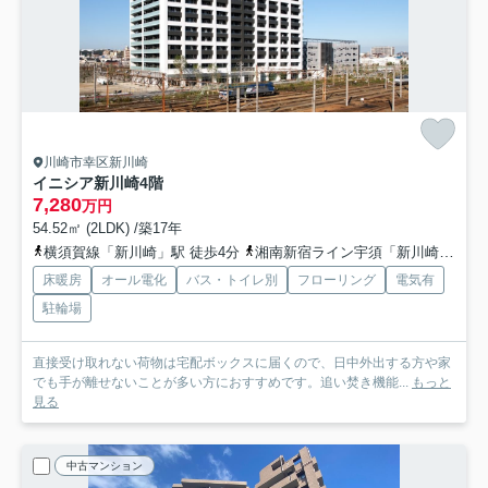
川崎市幸区新川崎
イニシア新川崎
4階
7,280
万円
54.52㎡ (2LDK) /築17年
横須賀線「新川崎」駅 徒歩4分
湘南新宿ライン宇須「新川崎」駅 徒歩4分
床暖房
オール電化
バス・トイレ別
フローリング
電気有
駐輪場
直接受け取れない荷物は宅配ボックスに届くので、日中外出する方や家
でも手が離せないことが多い方におすすめです。追い焚き機能...
もっと
見る
中古マンション