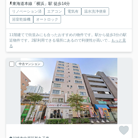
東海道本線「横浜」駅 徒歩14分
リノベーション済
エアコン
電気有
温水洗浄便座
浴室乾燥機
オートロック
11階建てで街並みにも合ったおすすめの物件です。駅から徒歩3分の駅
近物件です。2駅利用できる場所にあるので利便性が高いで...
もっと見
る
中古マンション