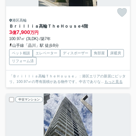
港区高輪
Ｂｒｉｌｌｉａ高輪ＴｈｅＨｏｕｓｅ
4階
3
7,900
億
万円
100.97㎡ (3LDK) /築7年
山手線「品川」駅 徒歩8分
ペット相談
エレベーター
ディスポーザー
角部屋
床暖房
リフォーム済
「Ｂｒｉｌｌｉａ高輪ＴｈｅＨｏｕｓｅ」：港区エリアの新居にピッタ
リ。100.97㎡の専有面積がある物件です。中古でありな...
もっと見る
中古マンション