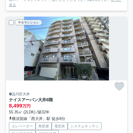
見る
中古マンション
品川区大井
ナイスアーバン大井
8階
8,499
万円
55.35㎡ (2LDK) /築32年
横須賀線「西大井」駅 徒歩8分
エレベーター
角部屋
電気有
システムキッチン