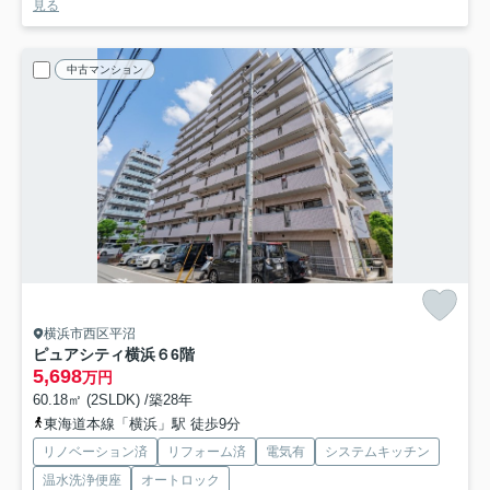
見る
中古マンション
横浜市西区平沼
ピュアシティ横浜６
6階
5,698
万円
60.18㎡ (2SLDK) /築28年
東海道本線「横浜」駅 徒歩9分
リノベーション済
リフォーム済
電気有
システムキッチン
温水洗浄便座
オートロック