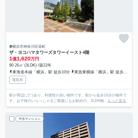
横浜市神奈川区栄町
ザ・ヨコハマタワーズタワーイースト
4階
1
1,620
億
万円
90.26㎡ (3LDK) /築22年
東海道本線「横浜」駅 徒歩10分
東急東横線「横浜」駅 徒歩10分
電気有
駅が周辺に2つあり、利便性の高い物件です。駅から徒歩10分の物件で
す。お子様のいらっしゃるご家庭にもお勧めの、3LDK物...
もっと見る
中古マンション