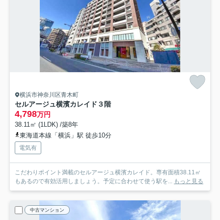
横浜市神奈川区青木町
セルアージュ横濱カレイド
３階
4,798
万円
38.11㎡ (1LDK) /築8年
東海道本線「横浜」駅 徒歩10分
電気有
こだわりポイント満載のセルアージュ横濱カレイド。専有面積38.11㎡
もあるので有効活用しましょう。予定に合わせて使う駅を...
もっと見る
中古マンション