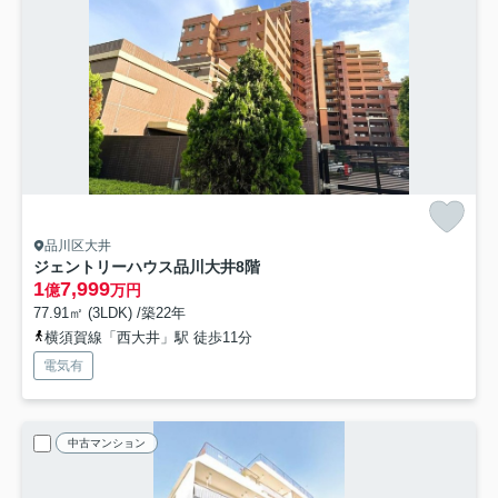
品川区大井
ジェントリーハウス品川大井
8階
1
7,999
億
万円
77.91㎡ (3LDK) /築22年
横須賀線「西大井」駅 徒歩11分
電気有
中古マンション