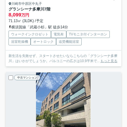
川崎市中原区中丸子
グランシーナ多摩川
7階
8,099
万円
71.13㎡ (3LDK) /予定
横須賀線「武蔵小杉」駅 徒歩14分
ウォークインクロゼット
電気有
TVモニタ付インターホン
浴室乾燥機
オートロック
追焚機能浴室
新生活を失敗せず、スタートさせたいならこちらの「グランシーナ多摩
川」はいかがでしょうか。バルコニーの広さは10.9平米で...
もっと見る
中古マンション