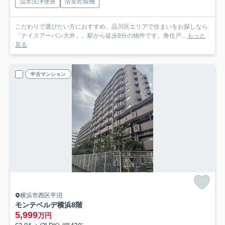
温水洗浄便座
浴室乾燥機
こだわりで選びたい方におすすめ。品川区エリアで住まいをお探しなら
「ナイスアーバン大井」。駅から徒歩8分の物件です。角住戸...
もっと
見る
中古マンション
横浜市西区平沼
モンテベルデ横浜
8階
5,999
万円