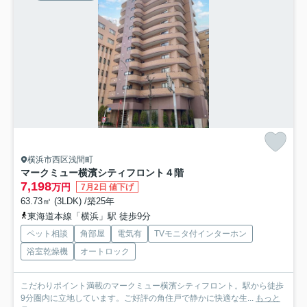
横浜市西区浅間町
マークミュー横濱シティフロント
４階
7,198
万円
7月2日 値下げ
63.73㎡ (3LDK) /築25年
東海道本線「横浜」駅 徒歩9分
ペット相談
角部屋
電気有
TVモニタ付インターホン
浴室乾燥機
オートロック
こだわりポイント満載のマークミュー横濱シティフロント。駅から徒歩
9分圏内に立地しています。ご好評の角住戸で静かに快適な生...
もっと