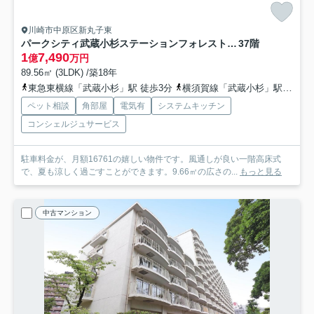
川崎市中原区新丸子東
パークシティ武蔵小杉ステーションフォレストタワー
37階
1
7,490
億
万円
89.56㎡ (3LDK) /築18年
東急東横線「武蔵小杉」駅 徒歩3分
横須賀線「武蔵小杉」駅 徒歩3分
ペット相談
角部屋
電気有
システムキッチン
コンシェルジュサービス
駐車料金が、月額16761の嬉しい物件です。風通しが良い一階高床式
で、夏も涼しく過ごすことができます。9.66㎡の広さの...
もっと見る
中古マンション