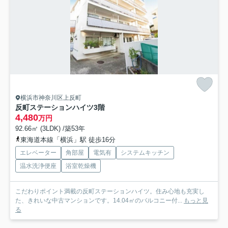
横浜市神奈川区上反町
反町ステーションハイツ
3階
4,480
万円
92.66㎡ (3LDK) /築53年
東海道本線「横浜」駅 徒歩16分
エレベーター
角部屋
電気有
システムキッチン
温水洗浄便座
浴室乾燥機
こだわりポイント満載の反町ステーションハイツ。住み心地も充実し
た、きれいな中古マンションです。14.04㎡のバルコニー付...
もっと見
る