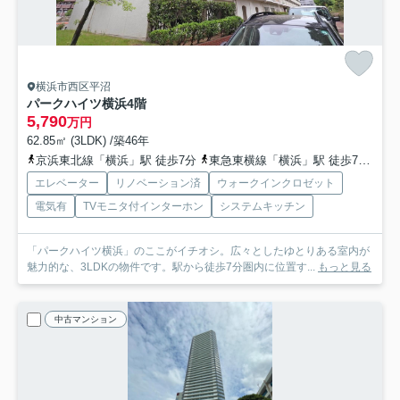
横浜市西区平沼
パークハイツ横浜
4階
5,790
万円
62.85㎡ (3LDK) /築46年
京浜東北線「横浜」駅 徒歩7分
東急東横線「横浜」駅 徒歩7分
京
エレベーター
リノベーション済
ウォークインクロゼット
電気有
TVモニタ付インターホン
システムキッチン
「パークハイツ横浜」のここがイチオシ。広々としたゆとりある室内が
魅力的な、3LDKの物件です。駅から徒歩7分圏内に位置す...
もっと見る
中古マンション