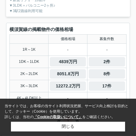
▼新規リフォーム物件
▼3LDK＋バルコニー2ヶ所♪
▼3駅2路線利用可能
横須賀線の掲載物件の価格相場
価格相場
募集件数
-
-
1R～1K
4839万円
2件
1DK～1LDK
8051.8万円
8件
2K～2LDK
12272.2万円
17件
3K～3LDK
-
-
4K～4LDK以上
当サイトでは、お客様の当サイト利用状況把握、サービス向上検討を目的と
して、クッキー（Cookie）を使用しています。
詳しくは、当社の
「Cookieの取扱いについて」
をご確認ください。
1
閉じる