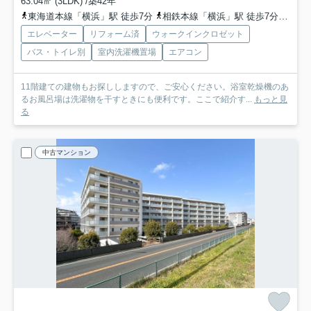
63.04㎡ (3LDK) /築42年
東海道本線「横浜」駅 徒歩7分
相鉄本線「横浜」駅 徒歩7分
ブル
エレベーター
リフォーム済
ウォークインクロゼット
バス・トイレ別
室内洗濯機置場
エアコン
11階建ての建物もお探ししますので、ご安心ください。浴室乾燥機のあ
るお風呂場は洗濯物を干すときにも便利です。ここで紹介す...
もっと見
る
中古マンション