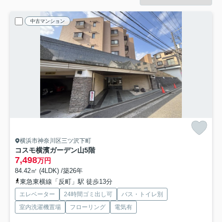
中古マンション
横浜市神奈川区三ツ沢下町
コスモ横濱ガーデン山
5階
7,498
万円
84.42㎡ (4LDK) /築26年
東急東横線「反町」駅 徒歩13分
エレベーター
24時間ゴミ出し可
バス・トイレ別
室内洗濯機置場
フローリング
電気有