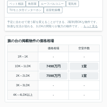
ペット相談
角部屋
ルーフバルコニー
電気有
TVモニタ付インターホン
浴室乾燥機
予定に合わせて使う駅を変えることができる、2駅利用OKな物件です。
快適な生活が送れる、1LDKの間取りが魅力の物件です。...
もっと見る
旗の台の掲載物件の価格相場
価格相場
空室件数
-
-
1R～1K
7498万円
1室
1DK～1LDK
7598万円
1室
2K～2LDK
-
-
3K～3LDK
-
-
4K～4LDK以上