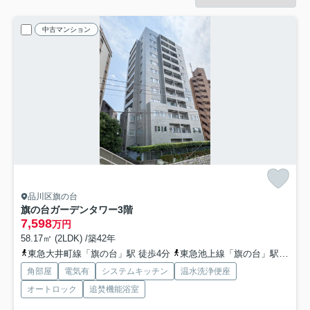
中古マンション
品川区旗の台
旗の台ガーデンタワー
3階
7,598
万円
58.17㎡ (2LDK) /築42年
東急大井町線「旗の台」駅 徒歩4分
東急池上線「旗の台」駅 徒歩4分
角部屋
電気有
システムキッチン
温水洗浄便座
オートロック
追焚機能浴室