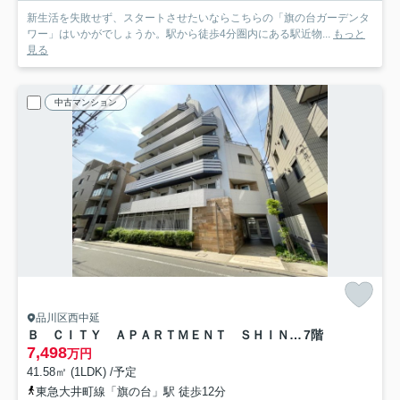
新生活を失敗せず、スタートさせたいならこちらの「旗の台ガーデンタ
ワー」はいかがでしょうか。駅から徒歩4分圏内にある駅近物...
もっと
見る
中古マンション
品川区西中延
Ｂ ＣＩＴＹ ＡＰＡＲＴＭＥＮＴ ＳＨＩＮＡＧＡＷＡ ＷＥＳＴ
7階
7,498
万円
41.58㎡ (1LDK) /予定
東急大井町線「旗の台」駅 徒歩12分