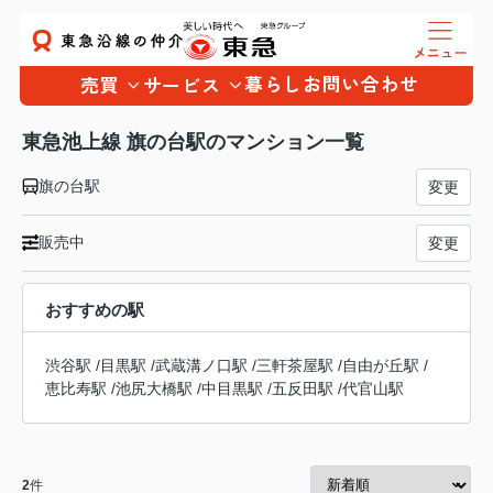
暮らし
お問い合わせ
売買
サービス
東急池上線 旗の台駅のマンション一覧
旗の台駅
変更
販売中
変更
おすすめの駅
渋谷駅
/
目黒駅
/
武蔵溝ノ口駅
/
三軒茶屋駅
/
自由が丘駅
/
恵比寿駅
/
池尻大橋駅
/
中目黒駅
/
五反田駅
/
代官山駅
2
件