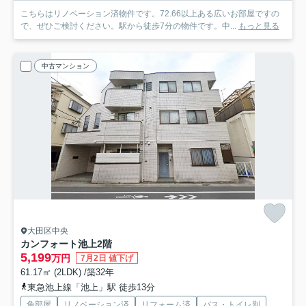
こちらはリノベーション済物件です。72.66以上ある広いお部屋ですの
で、ぜひご検討ください。駅から徒歩7分の物件です。中...
もっと見る
中古マンション
大田区中央
カンフォート池上
2階
5,199
万円
7月2日 値下げ
61.17㎡ (2LDK) /築32年
東急池上線「池上」駅 徒歩13分
角部屋
リノベーション済
リフォーム済
バス・トイレ別