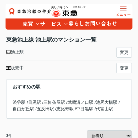
暮らし
お問い合わせ
売買
サービス
東急池上線 池上駅のマンション一覧
池上駅
変更
販売中
変更
おすすめの駅
渋谷駅
/
目黒駅
/
三軒茶屋駅
/
武蔵溝ノ口駅
/
池尻大橋駅
/
自由が丘駅
/
五反田駅
/
恵比寿駅
/
中目黒駅
/
代官山駅
3
件