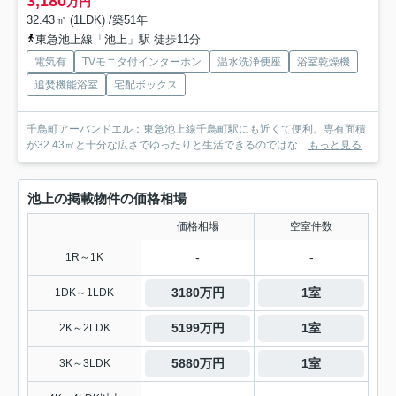
3,180
万円
32.43㎡ (1LDK) /築51年
東急池上線「池上」駅 徒歩11分
電気有
TVモニタ付インターホン
温水洗浄便座
浴室乾燥機
追焚機能浴室
宅配ボックス
千鳥町アーバンドエル：東急池上線千鳥町駅にも近くて便利。専有面積
が32.43㎡と十分な広さでゆったりと生活できるのではな...
もっと見る
池上の掲載物件の価格相場
価格相場
空室件数
-
-
1R～1K
3180万円
1室
1DK～1LDK
5199万円
1室
2K～2LDK
5880万円
1室
3K～3LDK