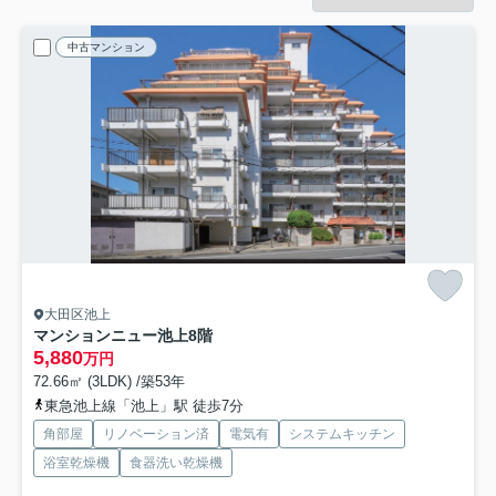
中古マンション
大田区池上
マンションニュー池上
8階
5,880
万円
72.66㎡ (3LDK) /築53年
東急池上線「池上」駅 徒歩7分
角部屋
リノベーション済
電気有
システムキッチン
浴室乾燥機
食器洗い乾燥機