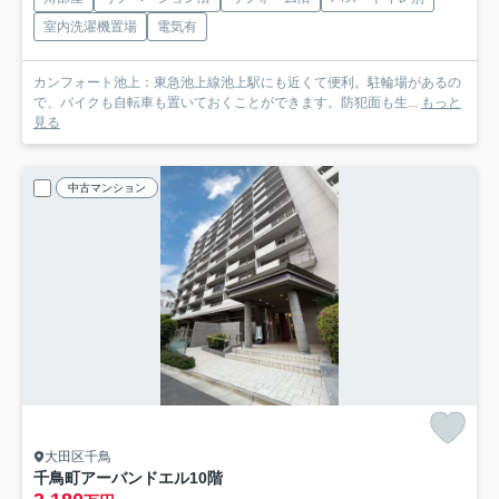
室内洗濯機置場
電気有
カンフォート池上：東急池上線池上駅にも近くて便利。駐輪場があるの
で、バイクも自転車も置いておくことができます。防犯面も生...
もっと
見る
中古マンション
大田区千鳥
千鳥町アーバンドエル
10階