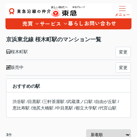
暮らし
お問い合わせ
売買
サービス
京浜東北線 桜木町駅のマンション一覧
桜木町駅
変更
販売中
変更
おすすめの駅
渋谷駅
/
目黒駅
/
三軒茶屋駅
/
武蔵溝ノ口駅
/
自由が丘駅
/
恵比寿駅
/
池尻大橋駅
/
中目黒駅
/
都立大学駅
/
代官山駅
3
件