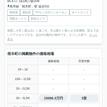
94.47㎡ (3LDK) /築25年
根岸線「桜木町」駅 徒歩5分
角部屋
電気有
TVモニタ付インターホン
オートロック
宅配ボックス
防犯カメラ
風通しが良く夏は涼しく過ごせ、冬は暖かく暮らせる高層階。駅まで歩
いてアクセスできる、徒歩4分圏内の物件です。すぐに入居で...
もっと
見る
桜木町の掲載物件の価格相場
価格相場
空室件数
-
-
1R～1K
-
-
1DK～1LDK
-
-
2K～2LDK
15086.3万円
3室
3K～3LDK