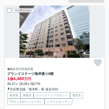
中古マンション
横浜市中区海岸通
グランドステージ海岸通り
8階
1
4,480
億
万円
90.47㎡ (3LDK) /築27年
京浜東北線「桜木町」駅 徒歩10分
角部屋
床暖房
ウォークインクロゼット
電気有
TVモニタ付インターホン
システムキッチン