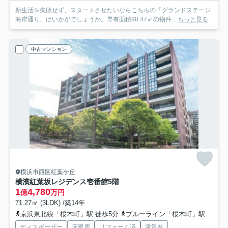
新生活を失敗せず、スタートさせたいならこちらの「グランドステージ
海岸通り」はいかがでしょうか。専有面積90.47㎡の物件...
もっと見る
中古マンション
横浜市西区紅葉ケ丘
横濱紅葉坂レジデンス壱番館
5階
1
4,780
億
万円
71.27㎡ (3LDK) /築14年
京浜東北線「桜木町」駅 徒歩5分
ブルーライン「桜木町」駅 徒歩6分
ディスポーザー
床暖房
リフォーム済
電気有