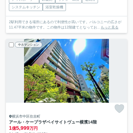
システムキッチン
浴室乾燥機
2駅利用できる場所にあるので利便性が高いです。バルコニーの広さが
11.47平米の物件です。この物件は12階建てとなってお...
もっと見る
中古マンション
横浜市中区住吉町
アール・ケープラザベイサイトヴュー横濱
14階
1
5,999
億
万円