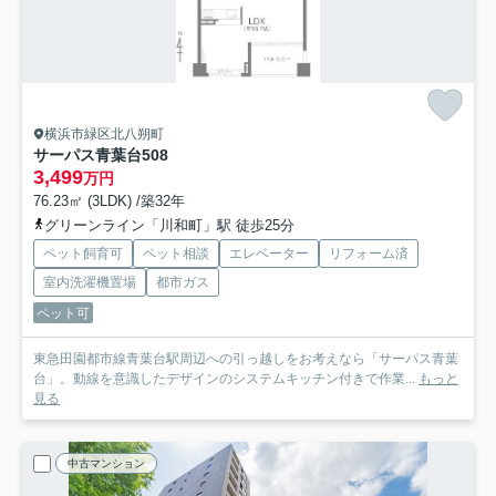
横浜市緑区北八朔町
サーパス青葉台
508
3,499
万円
76.23㎡ (3LDK) /築32年
グリーンライン「川和町」駅 徒歩25分
ペット飼育可
ペット相談
エレベーター
リフォーム済
室内洗濯機置場
都市ガス
ペット可
東急田園都市線青葉台駅周辺への引っ越しをお考えなら「サーパス青葉
台」。動線を意識したデザインのシステムキッチン付きで作業...
もっと
見る
中古マンション