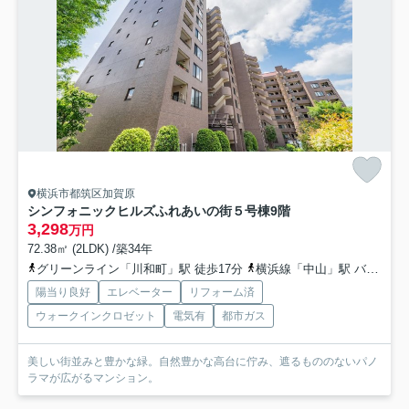
横浜市都筑区加賀原
シンフォニックヒルズふれあいの街５号棟
9階
3,298
万円
72.38㎡ (2LDK) /築34年
グリーンライン「川和町」駅 徒歩17分
横浜線「中山」駅 バス12分 「加賀原」 停歩2分
陽当り良好
エレベーター
リフォーム済
ウォークインクロゼット
電気有
都市ガス
美しい街並みと豊かな緑。自然豊かな高台に佇み、遮るもののないパノ
ラマが広がるマンション。