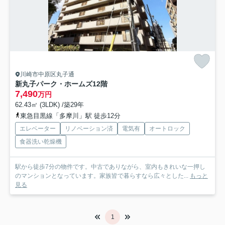
川崎市中原区丸子通
新丸子パーク・ホームズ
12階
7,490
万円
62.43㎡ (3LDK) /築29年
東急目黒線「多摩川」駅 徒歩12分
エレベーター
リノベーション済
電気有
オートロック
食器洗い乾燥機
駅から徒歩7分の物件です。中古でありながら、室内もきれいな一押し
のマンションとなっています。家族皆で暮らすなら広々とした...
もっと
見る
1