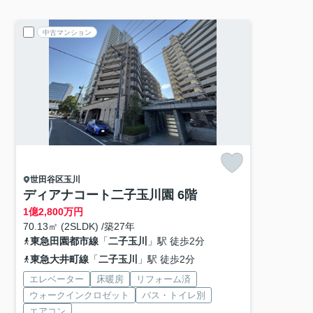
中古マンション
世田谷区
玉川
ディアナコート二子玉川園 6階
1
億
2,800
万円
70.13㎡ (2SLDK) /築27年
東急田園都市線
「
二子玉川
」駅 徒歩2分
東急大井町線
「
二子玉川
」駅 徒歩2分
エレベーター
床暖房
リフォーム済
ウォークインクロゼット
バス・トイレ別
エアコン