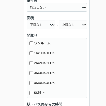
築年数
面積
～
間取り
ワンルーム
1K/1DK/1LDK
2K/2DK/2LDK
3K/3DK/3LDK
4K/4DK/4LDK
5K以上
駅・バス停からの時間