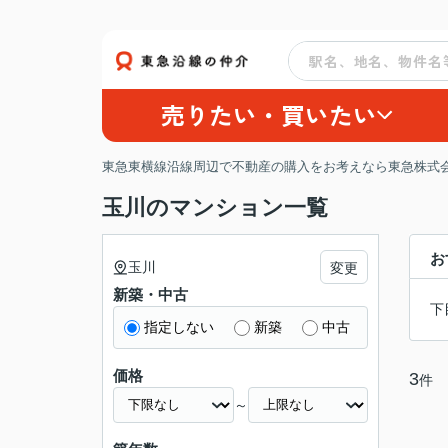
売りたい・買いたい
東急東横線沿線周辺で不動産の購入をお考えなら東急株式会
玉川のマンション一覧
お
玉川
変更
新築・中古
下
指定しない
新築
中古
価格
3
件
～