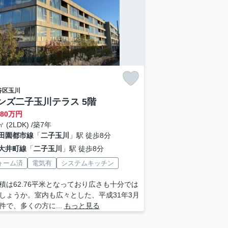
谷区
玉川
ンズ二子玉川テラス 5階
480
万円
㎡ (2LDK) /築7年
田園都市線
「
二子玉川
」駅 徒歩8分
大井町線
「
二子玉川
」駅 徒歩8分
ォーム済
電気有
システムキッチン
積は62.76平米となっており広さも十分では
しょうか。室内も広々とした、平成31年3月
件で、多くの方に...
もっと見る