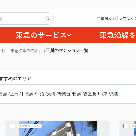
閲覧履歴
お気に入
東急のサービス
東急沿線を
玉川のマンション一覧
社 「東急沿線の仲介」
すすめのエリア
目黒
/
上馬
/
中目黒
/
平沼
/
大橋
/
青葉台
/
目黒
/
西五反田
/
東
/
八雲
中古マンション
中