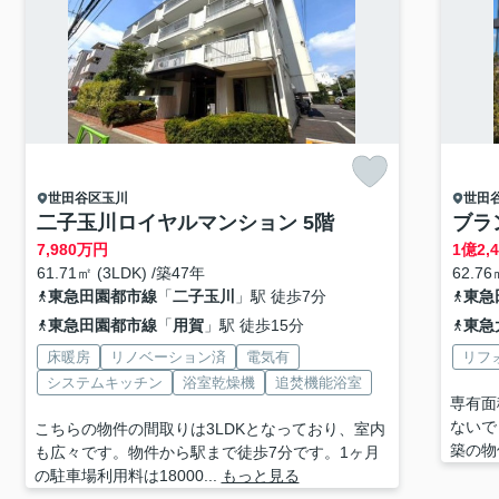
世田谷区
玉川
世田
二子玉川ロイヤルマンション 5階
ブラ
7,980
万円
1
億
2,
61.71㎡ (3LDK) /築47年
62.76
東急田園都市線
「
二子玉川
」駅 徒歩7分
東急
東急田園都市線
「
用賀
」駅 徒歩15分
東急
床暖房
リノベーション済
電気有
リフ
システムキッチン
浴室乾燥機
追焚機能浴室
専有面
ないで
こちらの物件の間取りは3LDKとなっており、室内
築の物
も広々です。物件から駅まで徒歩7分です。1ヶ月
の駐車場利用料は18000...
もっと見る