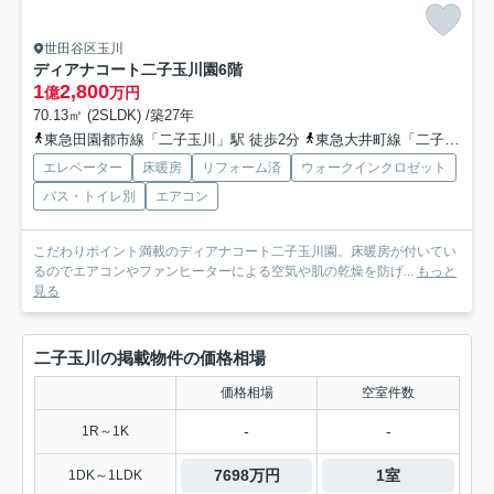
世田谷区玉川
ディアナコート二子玉川園
6階
1
2,800
億
万円
70.13㎡ (2SLDK) /築27年
東急田園都市線「二子玉川」駅 徒歩2分
東急大井町線「二子玉川」駅 徒歩2分
エレベーター
床暖房
リフォーム済
ウォークインクロゼット
バス・トイレ別
エアコン
こだわりポイント満載のディアナコート二子玉川園。床暖房が付いてい
るのでエアコンやファンヒーターによる空気や肌の乾燥を防げ...
もっと
見る
二子玉川の掲載物件の価格相場
価格相場
空室件数
-
-
1R～1K
7698万円
1室
1DK～1LDK