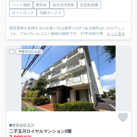
ペット相談
電気有
温水洗浄便座
浴室乾燥機
オートロック
宅配ボックス
普段電車を利用するのが多い方は最寄りが2つある物件はいかがでしょ
うか。7.5㎡のバルコニー面積の物件です。47平米程の専...
もっと見る
中古マンション
世田谷区玉川
二子玉川ロイヤルマンション
5階