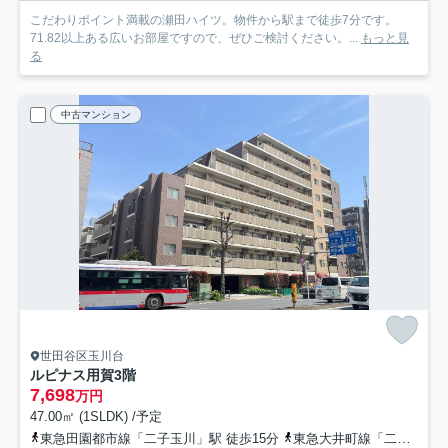
こだわりポイント満載の瀬田ハイツ。物件から駅まで徒歩7分です。
71.82以上ある広いお部屋ですので、ぜひご検討ください。...
もっと見
る
中古マンション
世田谷区玉川台
ルピナス用賀
3階
7,698
万円
47.00㎡ (1SLDK) /予定
東急田園都市線「二子玉川」駅 徒歩15分
東急大井町線「二子玉川」駅 徒歩15分