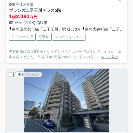
世田谷区玉川
ブランズ二子玉川テラス
5階
1
2,480
億
万円
62.76㎡ (2LDK) /築7年
東急田園都市線「二子玉川」駅 徒歩8分
東急大井町線「二子玉川」駅 徒歩8分
リフォーム済
電気有
システムキッチン
専有面積は62.76平米となっており広さも十分ではないでしょうか。室
内も広々とした、平成31年3月築の物件で、多くの方に...
もっと見る
中古マンション