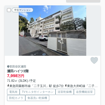
中古マンション
世田谷区瀬田
瀬田ハイツ
2階
7,998
万円
71.82㎡ (3LDK) /予定
東急田園都市線「二子玉川」駅 徒歩7分
東急大井町線「二子玉川」駅 徒歩7分
電気有
TVモニタ付インターホン
浴室乾燥機
追焚機能浴室
防犯カメラ
食器洗い乾燥機