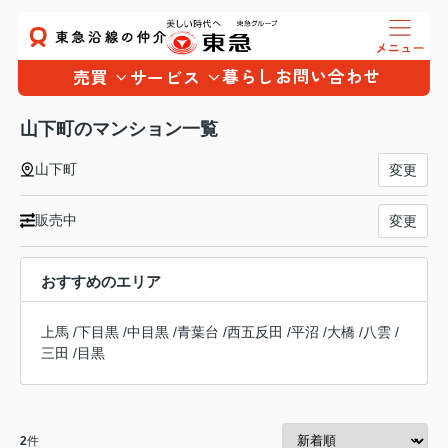
暮らし
お問い合わせ
売買
サービス
山下町のマンション一覧
山下町
変更
販売中
変更
おすすめのエリア
上馬
/
下目黒
/
中目黒
/
青葉台
/
西五反田
/
平沼
/
大橋
/
八雲
/
三田
/
目黒
2
件