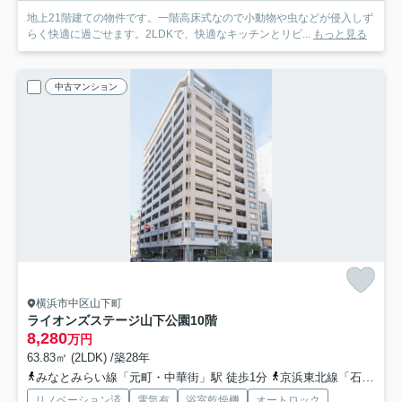
地上21階建ての物件です。一階高床式なので小動物や虫などが侵入しず
らく快適に過ごせます。2LDKで、快適なキッチンとリビ...
もっと見る
中古マンション
横浜市中区山下町
ライオンズステージ山下公園
10階
8,280
万円
63.83㎡ (2LDK) /築28年
みなとみらい線「元町・中華街」駅 徒歩1分
京浜東北線「石川町」駅 徒歩12分
リノベーション済
電気有
浴室乾燥機
オートロック