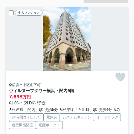
中古マンション
横浜市中区山下町
ヴィルヌーブタワー横浜・関内
9階
7,698
万円
61.06㎡ (2LDK) /予定
根岸線「関内」駅 徒歩5分
根岸線「石川町」駅 徒歩4分
みなとみらい線「日本大通り」駅 徒歩9分
24時間ゴミ出し可
電気有
システムキッチン
オートロック
追焚機能浴室
宅配ボックス