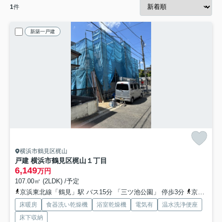
1
件
新築一戸建
横浜市鶴見区梶山
戸建 横浜市鶴見区梶山１丁目
6,149
万円
107.00㎡ (2LDK) /予定
京浜東北線「鶴見」駅 バス15分 「三ツ池公園」 停歩3分
京急本線「京急鶴見」駅 バス15分 「三ツ池公園」 停歩3分
床暖房
食器洗い乾燥機
浴室乾燥機
電気有
温水洗浄便座
床下収納