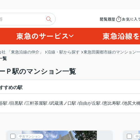
閲覧履歴
お気に入
東急のサービス
東急沿線を
社 「東急沿線の仲介」
沿線・駅から探す
東急田園都市線のマンション
一覧
リーＰ駅のマンション一覧
すすめの駅
谷駅
/
目黒駅
/
三軒茶屋駅
/
武蔵溝ノ口駅
/
自由が丘駅
/
恵比寿駅
/
池尻大
中古マンション
中