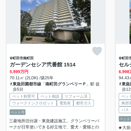
町田市
南町田
町田
ガーデンセシア弐番館 1514
セル
5,999
万円
6,998
70.11㎡ (2LDK) /築25年
94.43
東急田園都市線
「
南町田グランベリーＰ
」駅 徒
東急
歩5分
歩1
ペット飼育可
ペット相談
リフォーム済
ペッ
ウォークインクロゼット
電気有
都市ガス
角部
バス
ペット可
ペット
三菱地所旧分譲・東急建設施工。グランベリーパ
ークが日常使いできる好立地で、愛犬・愛猫との
★大規