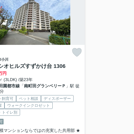
市
小川
シオヒルズすずかけ台 1306
万円
㎡ (3LDK) /築23年
田園都市線
「
南町田グランベリーＰ
」駅 徒
2分
ト飼育可
ペット相談
ディスポーザー
屋
ウォークインクロゼット
・トイレ別
可
模マンションならではの充実した共用部 ★