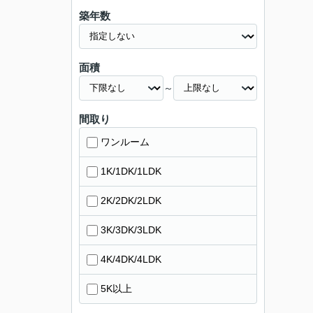
築年数
面積
～
間取り
ワンルーム
1K/1DK/1LDK
2K/2DK/2LDK
3K/3DK/3LDK
4K/4DK/4LDK
5K以上