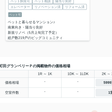
ペット飼育可
ペット相談
陽当り良好
エレベーター
リノベーション済
リフォーム済
ペット可
ペットと暮らせるマンション♪
南東向き・陽当り良好
新規リノベ（5月上旬完了予定）
総戸数219戸のビッグコミュニティ
町田グランベリーＰの掲載物件の価格相場
1R ～ 1K
1DK ～ 1LDK
2K ～ 
-
-
価格相場
599
-
-
空室件数
1