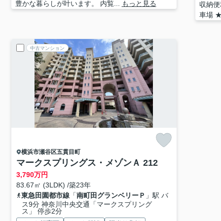
豊かな暮らしが叶います。 内覧...
もっと見る
収納便
車場 
中古マンション
横浜市瀬谷区
五貫目町
マークスプリングス・メゾンＡ 212
3,790
万円
83.67㎡ (3LDK) /築23年
東急田園都市線
「
南町田グランベリーＰ
」駅 バ
ス9分 神奈川中央交通「マークスプリング
ス」 停歩2分