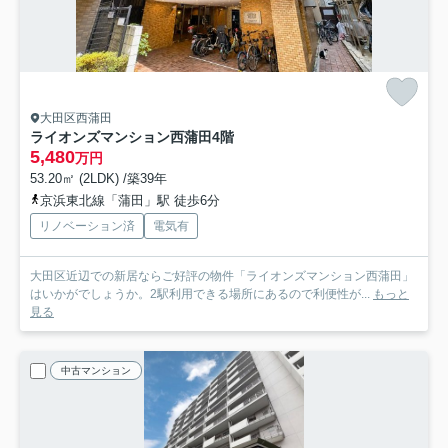
大田区西蒲田
ライオンズマンション西蒲田
4階
5,480
万円
53.20㎡ (2LDK) /築39年
京浜東北線「蒲田」駅 徒歩6分
リノベーション済
電気有
大田区近辺での新居ならご好評の物件「ライオンズマンション西蒲田」
はいかがでしょうか。2駅利用できる場所にあるので利便性が...
もっと
見る
中古マンション