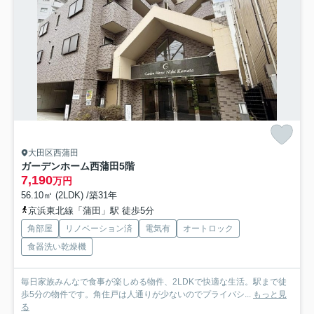
大田区西蒲田
ガーデンホーム西蒲田
5階
7,190
万円
56.10㎡ (2LDK) /築31年
京浜東北線「蒲田」駅 徒歩5分
角部屋
リノベーション済
電気有
オートロック
食器洗い乾燥機
毎日家族みんなで食事が楽しめる物件、2LDKで快適な生活。駅まで徒
歩5分の物件です。角住戸は人通りが少ないのでプライバシ...
もっと見
る