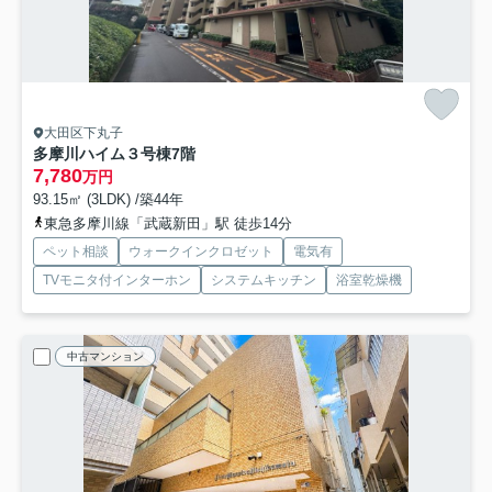
大田区下丸子
多摩川ハイム３号棟
7階
7,780
万円
93.15㎡ (3LDK) /築44年
東急多摩川線「武蔵新田」駅 徒歩14分
ペット相談
ウォークインクロゼット
電気有
TVモニタ付インターホン
システムキッチン
浴室乾燥機
中古マンション