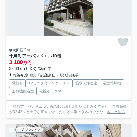
大田区千鳥
千鳥町アーバンドエル
10階
3,180
万円
32.43㎡ (1LDK) /築51年
東急多摩川線「武蔵新田」駅 徒歩9分
電気有
TVモニタ付インターホン
温水洗浄便座
浴室乾燥機
追焚機能浴室
宅配ボックス
千鳥町アーバンドエル：東急池上線千鳥町駅にも近くて便利。専有面積
が32.43㎡と十分な広さでゆったりと生活できるのではな...
もっと見る
中古マンション