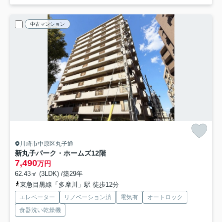
中古マンション
川崎市中原区丸子通
新丸子パーク・ホームズ
12階
7,490
万円
62.43㎡ (3LDK) /築29年
東急目黒線「多摩川」駅 徒歩12分
エレベーター
リノベーション済
電気有
オートロック
食器洗い乾燥機