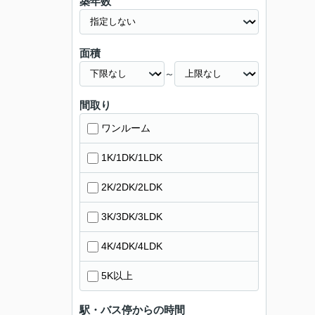
築年数
面積
～
間取り
ワンルーム
1K/1DK/1LDK
2K/2DK/2LDK
3K/3DK/3LDK
4K/4DK/4LDK
5K以上
駅・バス停からの時間