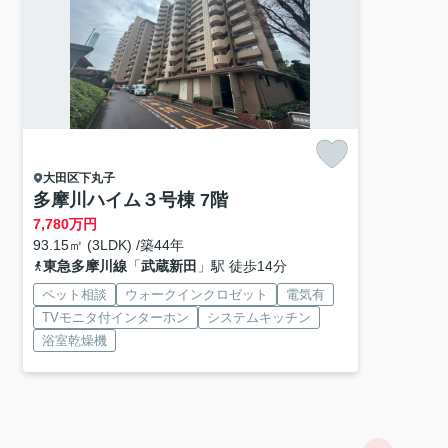
大田区
下丸子
多摩川ハイム３号棟 7階
7,780
万円
93.15㎡ (3LDK) /築44年
東急多摩川線
「
武蔵新田
」駅 徒歩14分
ペット相談
ウォークインクロゼット
電気有
TVモニタ付インターホン
システムキッチン
浴室乾燥機