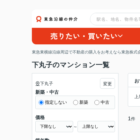
売りたい・買いたい
東急東横線沿線周辺で不動産の購入をお考えなら東急株式会
下丸子のマンション一覧
お
下丸子
変更
新築・中古
上
指定しない
新築
中古
価格
1
件
～