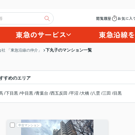
閲覧履歴
お気に入
東急のサービス
東急沿線を
下丸子のマンション一覧
社 「東急沿線の仲介」
すすめのエリア
馬
/
下目黒
/
中目黒
/
青葉台
/
西五反田
/
平沼
/
大橋
/
八雲
/
三田
/
目黒
中古マンション